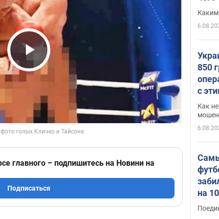
Каким
6.08.20
Укра
Play Video
850 
опер
с эт
Как не
мошен
6.08.20
Самы
рсе главного – подпишитесь на Новини на
футб
заби
Подписаться
на 1
Виде
Поеди