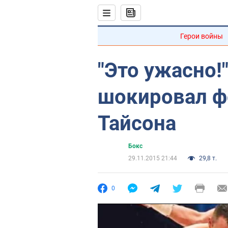
Герои войны
"Это ужасно!
шокировал ф
Тайсона
Бокс
29.11.2015 21:44
29,8 т.
0