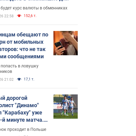
 будет курс валюты в обменниках
152,6 т.
26 22:58
инцам обещают по
грн от мобильных
аторов: что не так
ими сообщениями
 попасть в ловушку
ников
17,1 т.
26 21:02
й дорогой
олист "Динамо"
л "Карабаху" уже
0-й минуте матча.
о
нок проходит в Польше