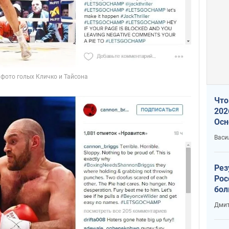
Что
202
Осн
нов
Васи
Рез
Рос
бол
Дмит