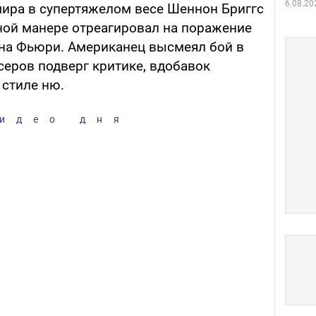
6.08.20
ира в супертяжелом весе Шеннон Бриггс
ной манере отреагировал на поражение
на Фьюри. Американец высмеял бой в
серов подверг критике, вдобавок
 стиле ню.
идео дня