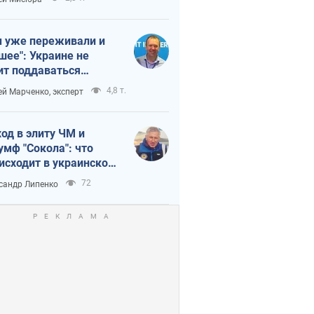
 уже переживали и
шее": Украине не
ит поддаваться
аянию из-за
4,8 т.
ей Марченко, эксперт
етного террора
од в элиту ЧМ и
умф "Сокола": что
исходит в украинском
кее
72
сандр Липенко