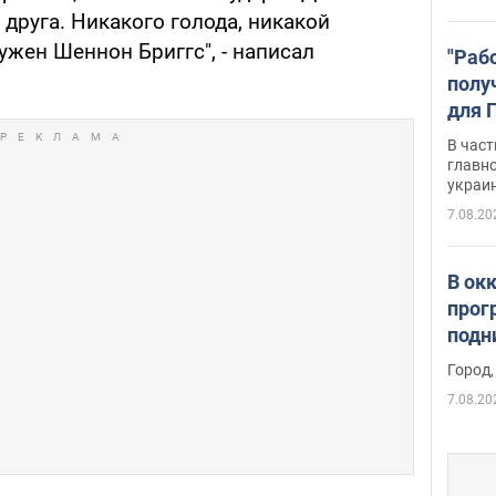
 друга. Никакого голода, никакой
ужен Шеннон Бриггс", - написал
"Раб
полу
для 
докл
В част
новы
главн
украи
7.08.20
В ок
прог
подн
виде
Город,
7.08.20