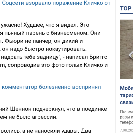
?" Соцсети взорвало поражение Кличко от
TO
 ужасно! Худшее, что я видел. Это
ся пьяный парень с бизнесменом. Они
. Фьюри не панчер, он дикий и
 он надо быстро нокаутировать.
 надрать тебе задницу", - написал Бриггс
ram, сопроводив это фото голых Кличко и
й комментатор болезненно воспринял
Моби
тари
связ
ний Шеннон подчеркнул, что в поединке
жало
Почем
ем не было агрессии.
разы и
телеф
оролись, а не наносили удары. Два
7.08.20