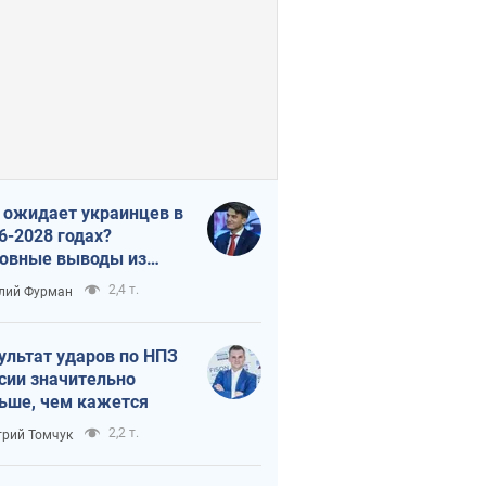
 ожидает украинцев в
6-2028 годах?
овные выводы из
ых прогнозов от НБУ
2,4 т.
лий Фурман
ультат ударов по НПЗ
сии значительно
ьше, чем кажется
2,2 т.
рий Томчук