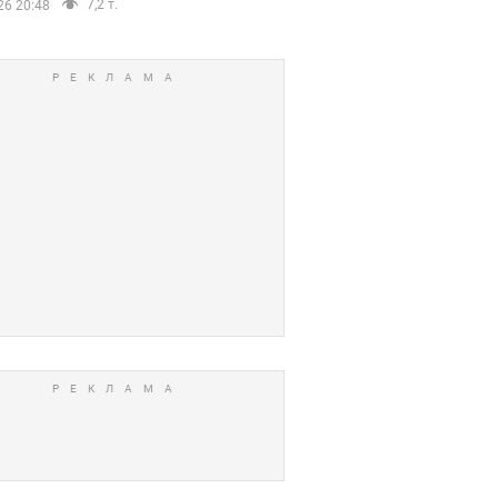
7,2 т.
26 20:48