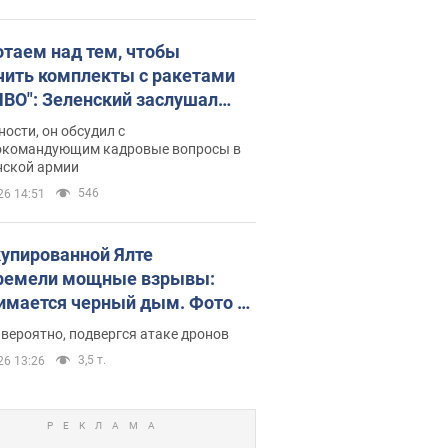
отаем над тем, чтобы
чить комплекты с ракетами
ПВО": Зеленский заслушал
ад Драпатого и объявил о
ности, он обсудил с
х мерах
окомандующим кадровые вопросы в
нской армии
546
26 14:51
купированной Ялте
ремели мощные взрывы:
имается черный дым. Фото и
о
 вероятно, подвергся атаке дронов
3,5 т.
26 13:26