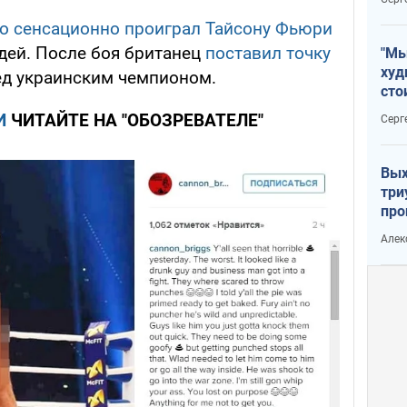
о сенсационно проиграл Тайсону Фьюри
дей. После боя британец
поставил точку
"Мы
худ
ед украинским чемпионом.
сто
отч
И
ЧИТАЙТЕ НА "ОБОЗРЕВАТЕЛЕ"
Серг
рак
Вых
три
про
хок
Алек