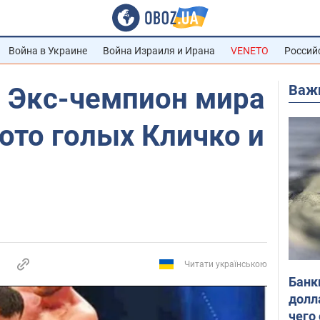
Война в Украине
Война Израиля и Ирана
VENETO
Россий
Важ
" Экс-чемпион мира
ото голых Кличко и
Читати українською
Банк
долл
чего