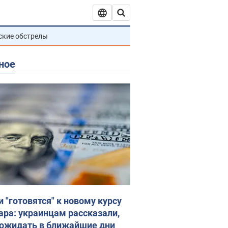
ские обстрелы
ное
и "готовятся" к новому курсу
ара: украинцам рассказали,
 ожидать в ближайшие дни