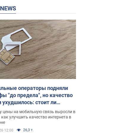
P NEWS
льные операторы подняли
фы "до предела", но качество
и ухудшилось: стоит ли
ваться на цены
у цены на мобильную связь выросли в
 как улучшить качество интернета в
оне
26,3 т.
26 12:00