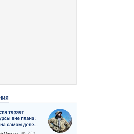
ения
сия теряет
урсы вне плана:
 на самом деле
тует темп войны
2,3 т.
ей Мисюра