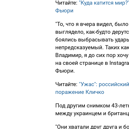
Читайте:
"Куда катится мир
Фьюри
"То, что я вчера видел, было
выглядело, как-будто дерут
боялись выбрасывать удары
непредсказуемый. Таких как
Владимир, я до сих пор хочу
на своей странице в Instag
Фьюри.
Читайте:
"Ужас": российски
поражение Кличко
Под другим снимком 43-лет
между украинцем и британц
"Они хватали друг друга и б