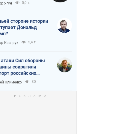
тическая
5,0 т.
ор Ягун
истика
чьей стороне истории
тупает Дональд
мп?
5,4 т.
ор Каспрук
 атаки Сил обороны
аины сократили
порт российских
тепродуктов
30
ей Клименко