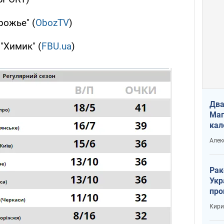
рожье" (
ObozTV
)
"Химик" (
FBU.ua
)
Два
Маг
кал
Алек
Рак
Укр
про
соб
Кири