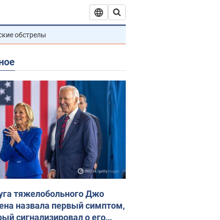
ские обстрелы
ное
уга тяжелобольного Джо
ена назвала первый симптом,
рый сигнализировал о его