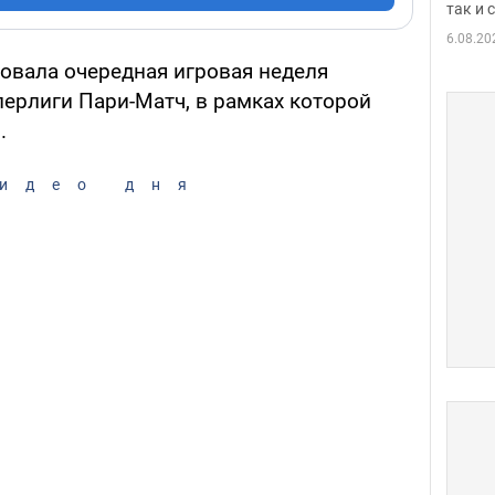
так и
6.08.20
ртовала очередная игровая неделя
перлиги Пари-Матч, в рамках которой
.
идео дня