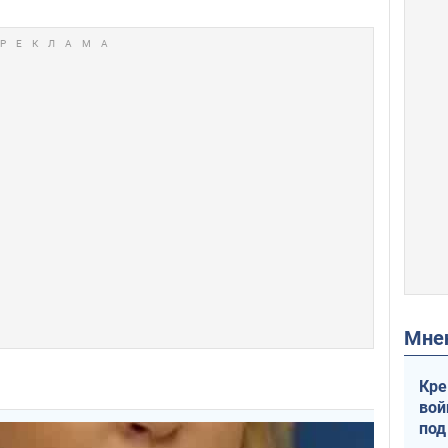
Мн
Кре
вой
под