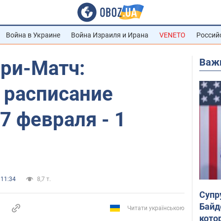
Война в Украине
Война Израиля и Ирана
VENETO
Россий
Важ
ари-Матч:
 расписание
7 февраля - 1
 11:34
8,7 т.
Супр
Байд
Читати українською
кото