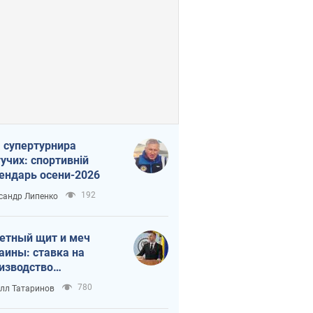
 супертурнира
учих: спортивній
ендарь осени-2026
192
сандр Липенко
етный щит и меч
аины: ставка на
изводство
ственных ракет
780
лл Татаринов