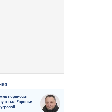
ения
мль переносит
ну в тыл Европы:
 угрозой