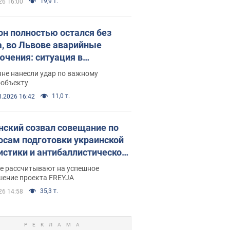
19,9 т.
26 16:00
он полностью остался без
а, во Львове аварийные
ючения: ситуация в
госистеме 6 августа
яне нанесли удар по важному
ообъекту
11,0 т.
8.2026 16:42
нский созвал совещание по
осам подготовки украинской
истики и антибаллистической
раммы FREYJA: какие
ве рассчитывают на успешное
ния готовятся
шение проекта FREYJA
35,3 т.
26 14:58