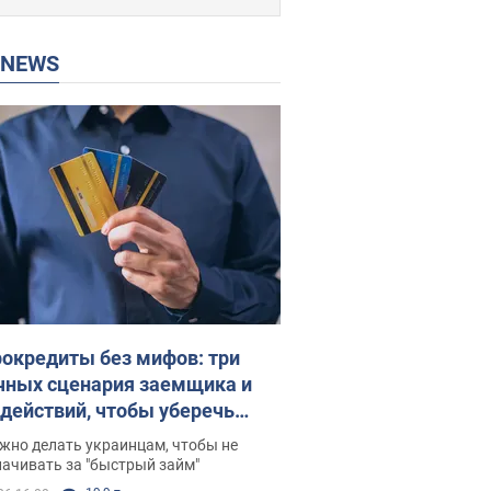
P NEWS
окредиты без мифов: три
чных сценария заемщика и
 действий, чтобы уберечь
 деньги
жно делать украинцам, чтобы не
ачивать за "быстрый займ"