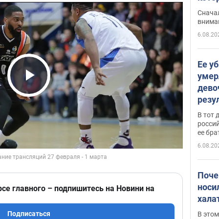
"агр
Сначал
внима
6.08.20
Ее у
умер
дево
Play Video
резу
атак
В тот 
обла
россий
ее бра
6.08.20
Поче
носи
рсе главного – подпишитесь на Новини на
хала
Подписаться
В этом