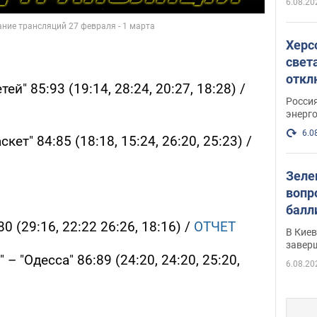
6.08.20
Херс
свет
откл
ей" 85:93 (19:14, 28:24, 20:27, 18:28) /
энер
Росси
энерг
6.0
кет" 84:85 (18:18, 15:24, 26:20, 25:23) /
Зеле
вопр
балл
80 (29:16, 22:22 26:26, 18:16) /
ОТЧЕТ
прог
В Кие
реше
завер
– "Одесса" 86:89 (24:20, 24:20, 25:20,
6.08.20