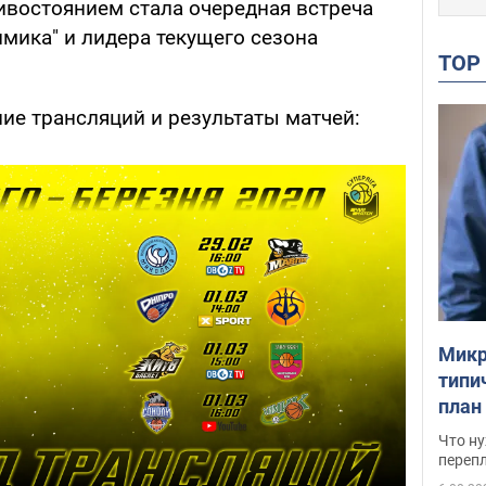
востоянием стала очередная встреча
мика" и лидера текущего сезона
TO
е трансляций и результаты матчей:
Микр
типи
план
свои
Что ну
перепл