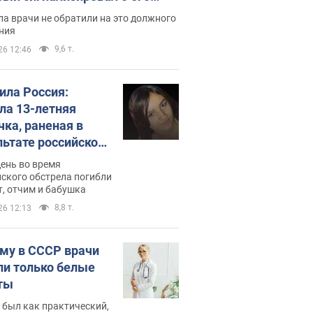
ессивном" раке
а врачи не обратили на это должного
ния
9,6 т.
26 12:46
била Россия:
ла 13-летняя
чка, раненая в
льтате российской
и на Сумскую
день во время
сть. Фото
ского обстрела погибли
т, отчим и бабушка
8,8 т.
26 12:13
му в СССР врачи
ли только белые
ты
 был как практический,