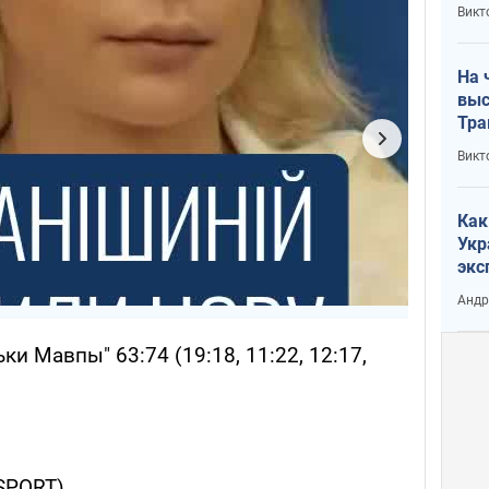
кри
Викт
лог
На 
выс
Тра
Викт
Как
Укр
экс
неф
Андр
ки Мавпы" 63:74 (19:18, 11:22, 12:17,
XSPORT)