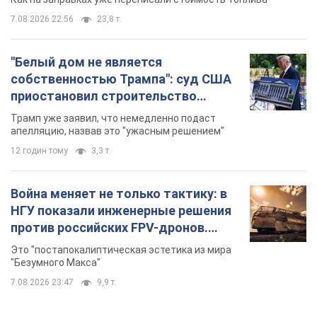
7.08.2026 22:56
23,8 т.
"Белый дом не является
собственностью Трампа": суд США
приостановил строительство
бального зала стоимостью 400 млн
Трамп уже заявил, что немедленно подаст
долларов
апелляцию, назвав это "ужасным решением"
12 годин тому
3,3 т.
Война меняет не только тактику: в
НГУ показали инженерные решения
против российских FPV-дронов.
Фото
Это "постапокалиптическая эстетика из мира
"Безумного Макса"
7.08.2026 23:47
9,9 т.