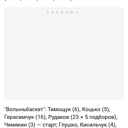
"Волыньбаскет": Тимощук (6), Коцько (5),
Герасимчук (16), Рудаков (23 + 5 подборов),
Чемякин (3) — старт; Глушко, Кисильчук (4),