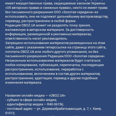
имеет имущественные права, защищаемые законом Украины
«Об авторских правах и смежных правах», никто не имеет права
без письменного разрешения ООО «Золотая середина» их
использовать, они не подлежат дальнейшему воспроизводству,
переводу, распространению в любой форме.
Редакция OBOZ.UA может не разделять точку зрения,
изложенную в авторском материале. За достоверность
информации, размещенной в рекламных материалах,
ответственность несет рекламодатель.
Запрещено использование материалов размещенных на этом
сайте, даже с указанием гиперссылки на страницу этого сайта,
логотипа OBOZ.UA или любого другого упоминания, но без
письменного разрешения Редакции/ООО «Золотая середина»
Незаконным использованием материалов будет считаться:
любое копирование, публикация, перепечатка, последующее
распространение, использование, переработка с
использованием, включением в состав других материалов,
распространение, адаптация, перевод и другие подобные
изменения материала.
Название онлайн медиа — «OBOZ.UA»
- субъект в сфере онлайн медиа;
- идентификатор медиа — R40-06156;
- почтовый адрес — ул. Деревообрабатывающая, д. 7, г. Киев,
01013;