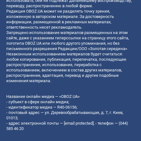
использовать, они не подлежат дальнейшему воспроизводству,
переводу, распространению в любой форме.
Редакция OBOZ.UA может не разделять точку зрения,
изложенную в авторском материале. За достоверность
информации, размещенной в рекламных материалах,
ответственность несет рекламодатель.
Запрещено использование материалов размещенных на этом
сайте, даже с указанием гиперссылки на страницу этого сайта,
логотипа OBOZ.UA или любого другого упоминания, но без
письменного разрешения Редакции/ООО «Золотая середина»
Незаконным использованием материалов будет считаться:
любое копирование, публикация, перепечатка, последующее
распространение, использование, переработка с
использованием, включением в состав других материалов,
распространение, адаптация, перевод и другие подобные
изменения материала.
Название онлайн медиа — «OBOZ.UA»
- субъект в сфере онлайн медиа;
- идентификатор медиа — R40-06156;
- почтовый адрес — ул. Деревообрабатывающая, д. 7, г. Киев,
01013;
- адрес электронной почты —
[email protected]
; - телефон — (044)
585 46 20