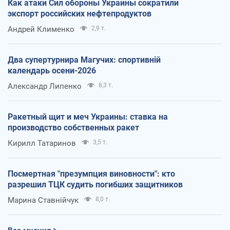
Как атаки Сил обороны Украины сократили
экспорт российских нефтепродуктов
Андрей Клименко
2,9 т.
Два супертурнира Магучих: спортивній
календарь осени-2026
Александр Липенко
8,3 т.
Ракетный щит и меч Украины: ставка на
производство собственных ракет
Кирилл Татаринов
3,5 т.
Посмертная "презумпция виновности": кто
разрешил ТЦК судить погибших защитников
Марина Ставнійчук
8,0 т.