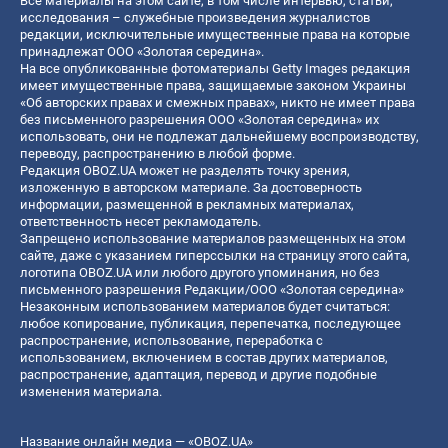
Все материалы на этом сайте, в том числе интервью, статьи,
исследования – служебные произведения журналистов
редакции, исключительные имущественные права на которые
принадлежат ООО «Золотая середина».
На все опубликованные фотоматериалы Getty Images редакция
имеет имущественные права, защищаемые законом Украины
«Об авторских правах и смежных правах», никто не имеет права
без письменного разрешения ООО «Золотая середина» их
использовать, они не подлежат дальнейшему воспроизводству,
переводу, распространению в любой форме.
Редакция OBOZ.UA может не разделять точку зрения,
изложенную в авторском материале. За достоверность
информации, размещенной в рекламных материалах,
ответственность несет рекламодатель.
Запрещено использование материалов размещенных на этом
сайте, даже с указанием гиперссылки на страницу этого сайта,
логотипа OBOZ.UA или любого другого упоминания, но без
письменного разрешения Редакции/ООО «Золотая середина»
Незаконным использованием материалов будет считаться:
любое копирование, публикация, перепечатка, последующее
распространение, использование, переработка с
использованием, включением в состав других материалов,
распространение, адаптация, перевод и другие подобные
изменения материала.
Название онлайн медиа — «OBOZ.UA»