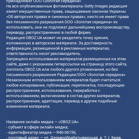
принадлежат ООО «Золотая середина».
На все опубликованные фотоматериалы Getty Images редакция
имеет имущественные права, защищаемые законом Украины
«Об авторских правах и смежных правах», никто не имеет права
без письменного разрешения ООО «Золотая середина» их
использовать, они не подлежат дальнейшему воспроизводству,
переводу, распространению в любой форме.
Редакция OBOZ.UA может не разделять точку зрения,
изложенную в авторском материале. За достоверность
информации, размещенной в рекламных материалах,
ответственность несет рекламодатель.
Запрещено использование материалов размещенных на этом
сайте, даже с указанием гиперссылки на страницу этого сайта,
логотипа OBOZ.UA или любого другого упоминания, но без
письменного разрешения Редакции/ООО «Золотая середина»
Незаконным использованием материалов будет считаться:
любое копирование, публикация, перепечатка, последующее
распространение, использование, переработка с
использованием, включением в состав других материалов,
распространение, адаптация, перевод и другие подобные
изменения материала.
Название онлайн медиа — «OBOZ.UA»
- субъект в сфере онлайн медиа;
- идентификатор медиа — R40-06156;
- почтовый адрес — ул. Деревообрабатывающая, д. 7, г. Киев,