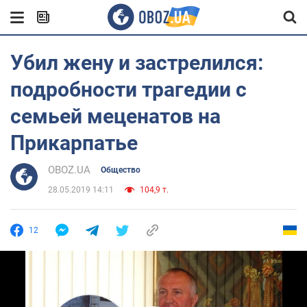
Убил жену и застрелился:
подробности трагедии с
семьей меценатов на
Прикарпатье
OBOZ.UA
Общество
28.05.2019 14:11
104,9 т.
12