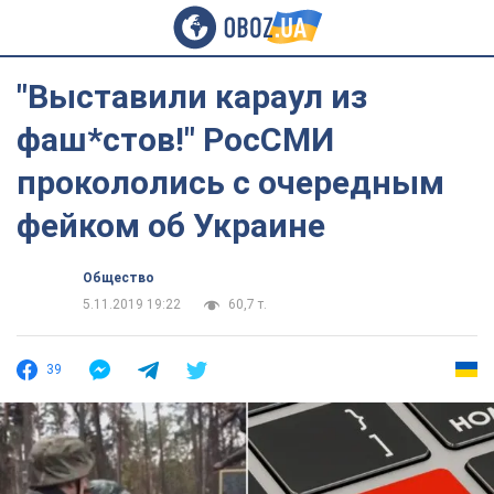
"Выставили караул из
фаш*стов!" РосСМИ
прокололись с очередным
фейком об Украине
Общество
5.11.2019 19:22
60,7 т.
39