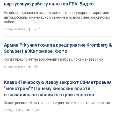
виртуозную работу пилотов FPV. Видео
На обнародованных кадрах запечатлены удары по укрытиям,
автомобилям, инженерной технике и живой силе российских
войск
2 години тому
8,7 т.
Армия РФ уничтожила предприятие Kromberg &
Schubert в Житомире. Фото
Когда предприятие возобновит работу, пока неизвестно
2 години тому
9,5 т.
Киево-Печерскую лавру закроют 80-метровым
"монстром"? Почему киевские власти
отказались остановить строительство
небоскреба "московского верующего"
Какая реакция Кличко на петицию по отмене строительства
6 годин тому
62,4 т.