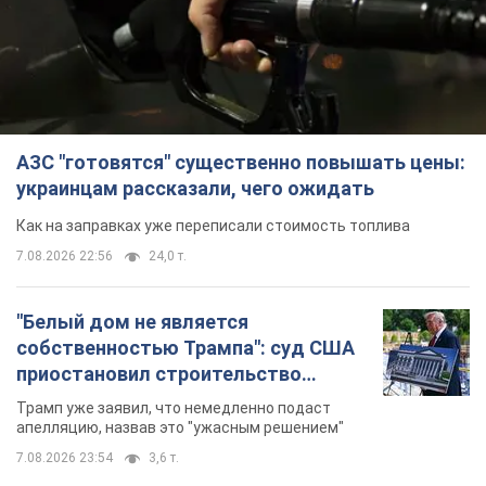
АЗС "готовятся" существенно повышать цены:
украинцам рассказали, чего ожидать
Как на заправках уже переписали стоимость топлива
7.08.2026 22:56
24,0 т.
"Белый дом не является
собственностью Трампа": суд США
приостановил строительство
бального зала стоимостью 400 млн
Трамп уже заявил, что немедленно подаст
долларов
апелляцию, назвав это "ужасным решением"
7.08.2026 23:54
3,6 т.