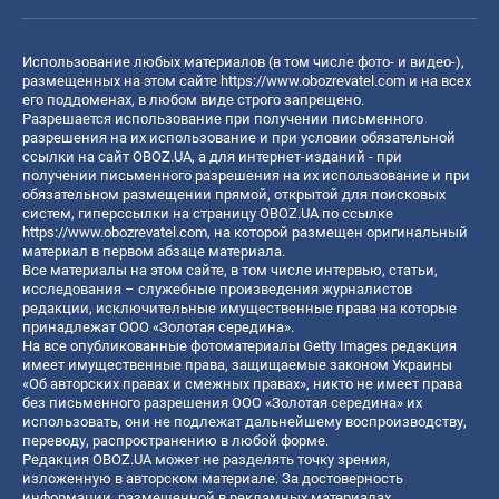
Использование любых материалов (в том числе фото- и видео-),
размещенных на этом сайте
https://www.obozrevatel.com
и на всех
его поддоменах, в любом виде строго запрещено.
Разрешается использование при получении письменного
разрешения на их использование и при условии обязательной
ссылки на сайт OBOZ.UA, а для интернет-изданий - при
получении письменного разрешения на их использование и при
обязательном размещении прямой, открытой для поисковых
систем, гиперссылки на страницу OBOZ.UA по ссылке
https://www.obozrevatel.com
, на которой размещен оригинальный
материал в первом абзаце материала.
Все материалы на этом сайте, в том числе интервью, статьи,
исследования – служебные произведения журналистов
редакции, исключительные имущественные права на которые
принадлежат ООО «Золотая середина».
На все опубликованные фотоматериалы Getty Images редакция
имеет имущественные права, защищаемые законом Украины
«Об авторских правах и смежных правах», никто не имеет права
без письменного разрешения ООО «Золотая середина» их
использовать, они не подлежат дальнейшему воспроизводству,
переводу, распространению в любой форме.
Редакция OBOZ.UA может не разделять точку зрения,
изложенную в авторском материале. За достоверность
информации, размещенной в рекламных материалах,