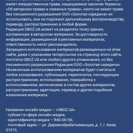
имеет имущественные права, защищаемые законом Украины
«Об авторских правах и смежных правах», никто не имеет права
без письменного разрешения ООО «Золотая середина» их
использовать, они не подлежат дальнейшему воспроизводству,
переводу, распространению в любой форме.
Редакция OBOZ.UA может не разделять точку зрения,
изложенную в авторском материале. За достоверность
информации, размещенной в рекламных материалах,
ответственность несет рекламодатель.
Запрещено использование материалов размещенных на этом
сайте, даже с указанием гиперссылки на страницу этого сайта,
логотипа OBOZ.UA или любого другого упоминания, но без
письменного разрешения Редакции/ООО «Золотая середина»
Незаконным использованием материалов будет считаться:
любое копирование, публикация, перепечатка, последующее
распространение, использование, переработка с
использованием, включением в состав других материалов,
распространение, адаптация, перевод и другие подобные
изменения материала.
Название онлайн медиа — «OBOZ.UA»
- субъект в сфере онлайн медиа;
- идентификатор медиа — R40-06156;
- почтовый адрес — ул. Деревообрабатывающая, д. 7, г. Киев,
01013;