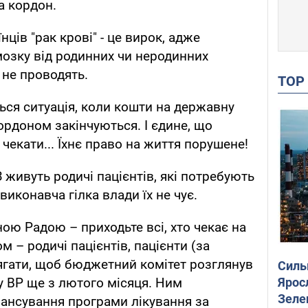
а кордон.
ців "рак крові" - це вирок, адже
мозку від родинних чи неродинних
 не проводять.
TO
ься ситуація, коли кошти на державну
ордоном закінчуються. І єдине, що
чекати... Їхнє право на життя порушене!
 живуть родичі пацієнтів, які потребують
виконавча гілка влади їх не чує.
ною Радою – приходьте всі, хто чекає на
м – родичі пацієнтів, пацієнти (за
ягати, щоб бюджетний комітет розглянув
Силы
Ярос
у ВР ще з лютого місяця. Ним
Зеле
ансування програми лікування за