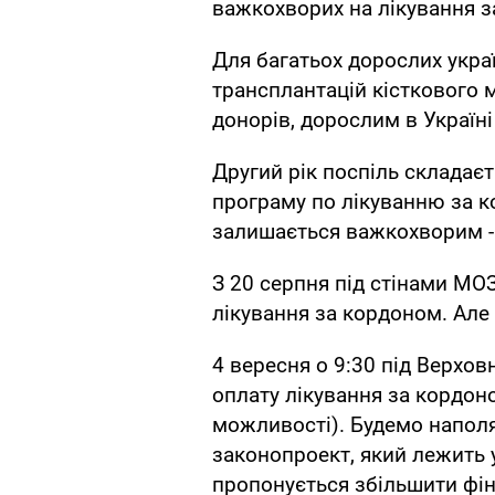
важкохворих на лікування з
Для багатьох дорослих україн
трансплантацій кісткового 
донорів, дорослим в Україні
Другий рік поспіль складаєт
програму по лікуванню за к
залишається важкохворим - 
З 20 серпня під стінами МОЗ
лікування за кордоном. Але 
4 вересня о 9:30 під Верхов
оплату лікування за кордоно
можливості). Будемо напол
законопроект, який лежить 
пропонується збільшити фін