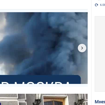
6.0
Мн