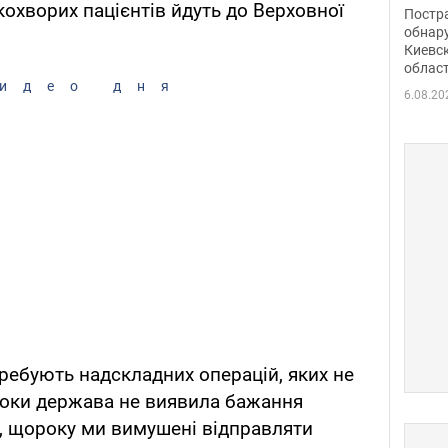
нети
кохворих пацієнтів йдуть до Верховної
Постр
Фото
обнар
Киевс
облас
идео дня
6.08.20
требують надскладних операцій, яких не
Поки держава не виявила бажання
, щороку ми вимушені відправляти