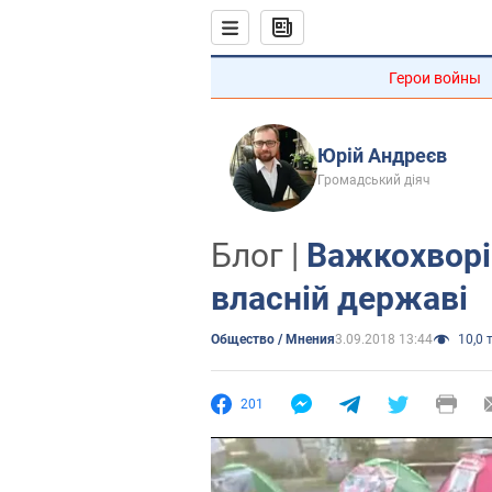
Герои войны
Юрій Андреєв
Громадський діяч
Блог |
Важкохворі
власній державі
Общество / Мнения
3.09.2018 13:44
10,0 т
201