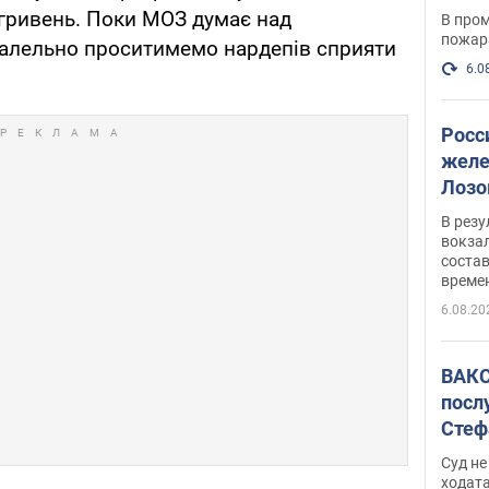
опер
 гривень. Поки МОЗ думає над
В пром
пожар
ралельно проситимемо нардепів сприяти
6.0
Росс
желе
Лозо
есть
В рез
вокзал
состав
време
6.08.20
ВАКС
посл
Стеф
деле
Суд н
ходат