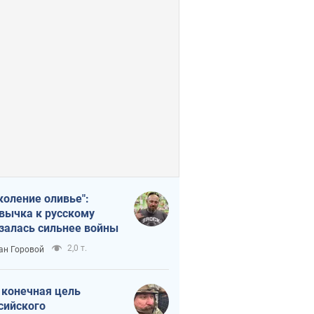
коление оливье":
вычка к русскому
залась сильнее войны
2,0 т.
ан Горовой
 конечная цель
сийского