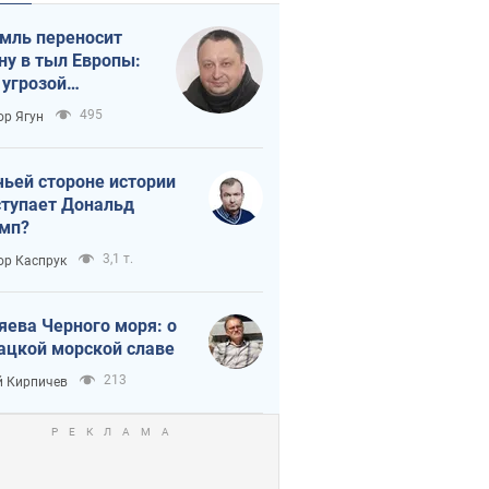
мль переносит
ну в тыл Европы:
 угрозой
тическая
495
ор Ягун
истика
чьей стороне истории
тупает Дональд
мп?
3,1 т.
ор Каспрук
яева Черного моря: о
ацкой морской славе
213
 Кирпичев