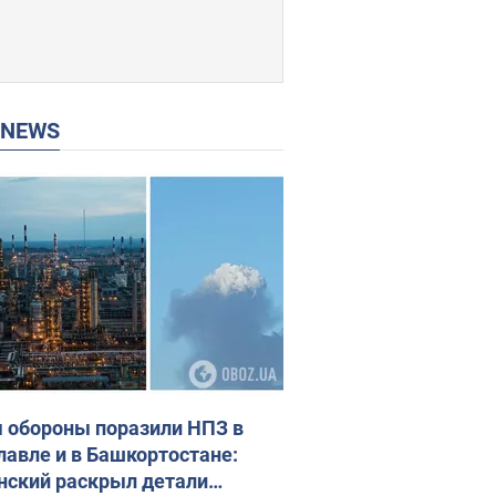
P NEWS
 обороны поразили НПЗ в
лавле и в Башкортостане:
нский раскрыл детали