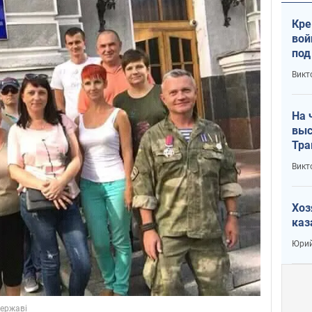
Кре
вой
под
кри
Викт
лог
На 
выс
Тра
Викт
Хоз
каз
Юрий