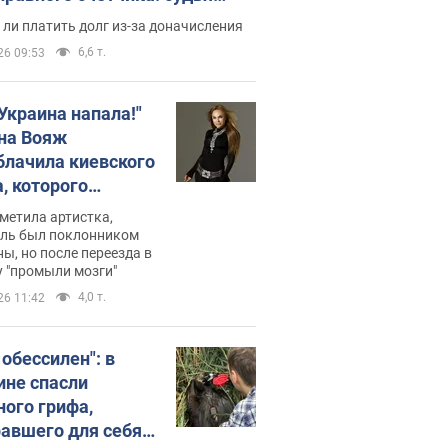
с неожиданное решение
ли платить долг из-за доначисления
6,6 т.
26 09:53
 Украина напала!"
на Вояж
блачила киевского
, которого
омбировали": он
метила артистка,
 русского не знал,
ель был поклонником
ы, но после переезда в
перь хочет
 "промыли мозги"
цида украинцев
4,0 т.
26 11:42
 обессилен": в
ине спасли
ного грифа,
авшего для себя