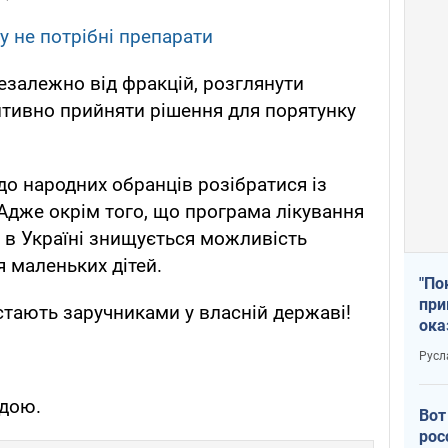
у не потрібні препарати
незалежно від фракцій, розглянути
итивно прийняти рішення для порятунку
до народних обранців розібратися із
 Адже окрім того, що програма лікування
і в Україні знищується можливість
я маленьких дітей.
"По
при
 стають заручниками у власній державі!
ока
Русл
дою.
Вот
рос