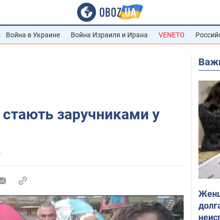
Война в Украине
Война Израиля и Ирана
VENETO
Россий
Важ
 стають заручниками у
.
Женщ
долга
неис