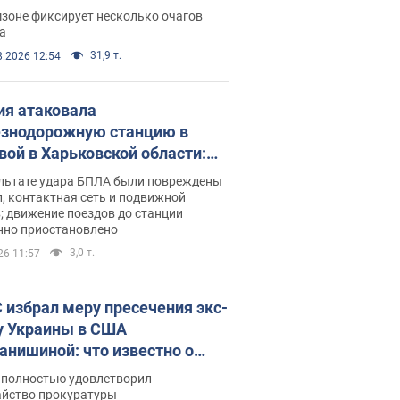
ации. Фото и видео
зоне фиксирует несколько очагов
а
31,9 т.
8.2026 12:54
ия атаковала
знодорожную станцию в
вой в Харьковской области:
 погибшие и раненые
ультате удара БПЛА были повреждены
, контактная сеть и подвижной
; движение поездов до станции
нно приостановлено
3,0 т.
26 11:57
 избрал меру пресечения экс-
у Украины в США
анишиной: что известно о
е полностью удовлетворил
айство прокуратуры