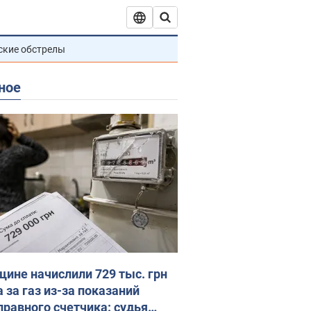
ские обстрелы
ное
ине начислили 729 тыс. грн
 за газ из-за показаний
правного счетчика: судья