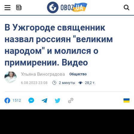
В Ужгороде священник
назвал россиян "великим
народом" и молился о
примирении. Видео
Ульяна Виноградова
Общество
6.08.2023 23:08
2 минуты
28,2 т.
1512