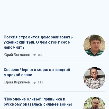
Хозяева Черного моря: о казацкой
морской славе
Юрий Кирпичев
816
"Поколение оливье": привычка к
русскому оказалась сильнее войны
Руслан Горовой
3,6 т.
Вот конечная цель российского
массированного удара
Игорь Чернецкий
4,8 т.
Все мнения