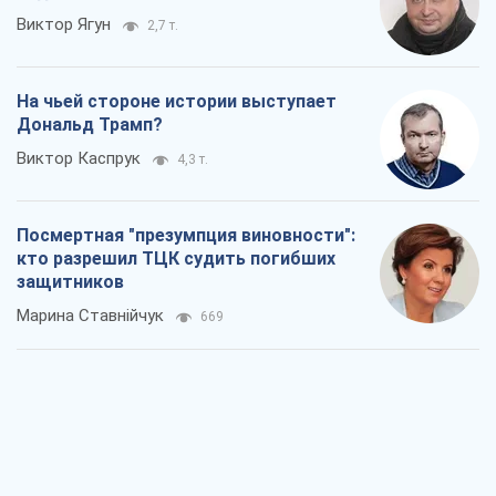
Марина Ставнійчук
669
Россия стремится деморализовать
украинский тыл. О чем стоит себе
напомнить
Юрий Богданов
840