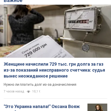
из-за показаний неисправного счетчика: судья
вынес неожиданное решение
Нужно ли платить долг из-за доначисления
7 часов назад
10,1 т.
"Это Украина напала!" Оксана Вояж
разоблачила киевского поэта,
которого "зазомбировали": он даже
русского не знал, а теперь хочет
Как отметила артистка, писатель был
геноцида украинцев
поклонником Украины, но после переезда в РФ
ему "промыли мозги"
5 часов назад
7,0 т.
"Был обессилен": в Украине спасли
раненого грифа, выбравшего для
себя нетипичный маршрут. Фото