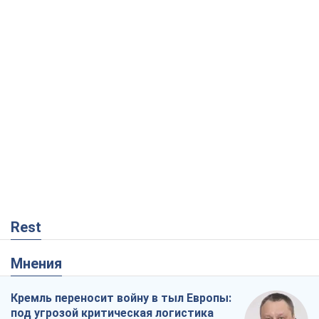
Rest
Мнения
Кремль переносит войну в тыл Европы:
под угрозой критическая логистика
Виктор Ягун
2,7 т.
На чьей стороне истории выступает
Дональд Трамп?
Виктор Каспрук
4,3 т.
Посмертная "презумпция виновности":
кто разрешил ТЦК судить погибших
защитников