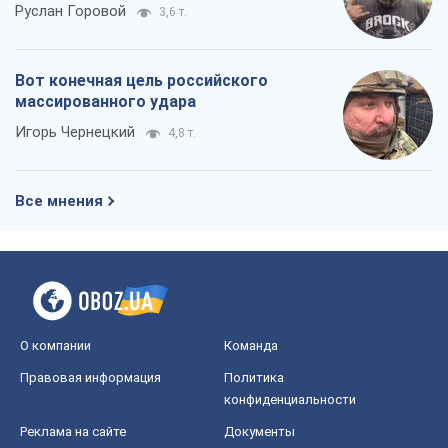
О компании
Команда
Правовая информация
Политика
конфиденциальности
Реклама на сайте
Документы
Редакционная политика
Журналисты OBOZ.UA на месте
событий
OBOZ.UA
Политика
Мир
Расследования
Блоги
Общество
Регионы Украины