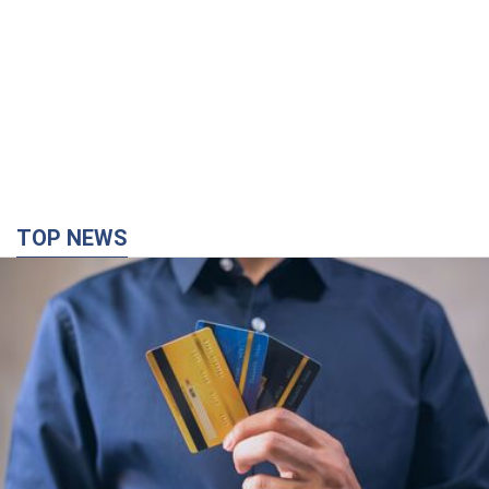
Микрокредиты без мифов: три типичных
сценария заемщика и план действий, чтобы
уберечь свои деньги
Что нужно делать украинцам, чтобы не переплачивать за
"быстрый займ"
24 минуты назад
1,8 т.
Россия нанесла удары по складам и
инфраструктуре в Днепропетровской области: