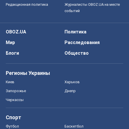
Киев
Харьков
Запорожье
Днепр
Черкассы
Спорт
Футбол
Баскетбол
Хоккей
Бокс
Формула-1
Моя школа
ГДЗ
Учебники
Онлайн уроки
ДПА
ЗНО
НМТ
СНГ решебники