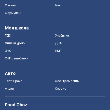
Авто
Тест Драйв
Электромобили
Акции
Сервис
Food Oboz
Рецепты
Напитки
Диеты
Экономика
Рынки и компании
Mакроэкономика
MedOboz
Новости медицины
MAMACLUB