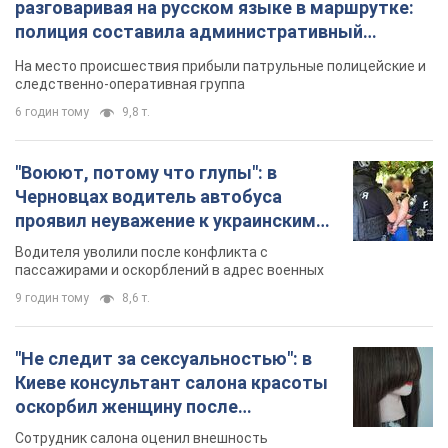
разговаривая на русском языке в маршрутке:
полиция составила административный
протокол. Видео
На место происшествия прибыли патрульные полицейские и
следственно-оперативная группа
6 годин тому
9,8 т.
"Воюют, потому что глупы": в
Черновцах водитель автобуса
проявил неуважение к украинским
военным и поплатился за это.
Водителя уволили после конфликта с
Видео
пассажирами и оскорблений в адрес военных
9 годин тому
8,6 т.
"Не следит за сексуальностью": в
Киеве консультант салона красоты
оскорбил женщину после
химиотерапии, разгорелся скандал.
Сотрудник салона оценил внешность