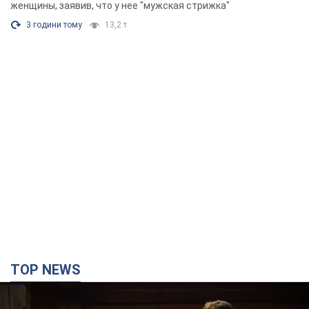
Фото
женщины, заявив, что у нее "мужская стрижка"
3 години тому
13,2 т.
TOP NEWS