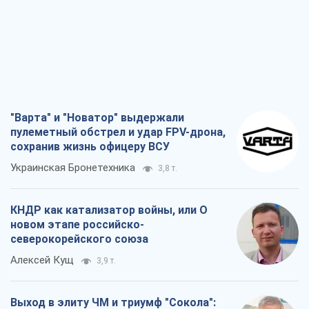
КНДР как катализатор войны, или О
новом этапе российско-
северокорейского союза
Алексей Кущ
3,9 т.
Выход в элиту ЧМ и триумф "Сокола":
что происходит в украинском хоккее
Александр Липенко
1,7 т.
Что ожидает украинцев в 2026-2028
годах? Основные выводы из новых
прогнозов от НБУ
Василий Фурман
28,1 т.
Все мнения