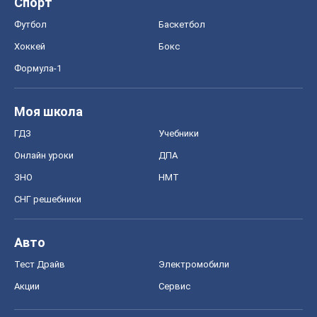
СНГ решебники
Авто
Тест Драйв
Электромобили
Акции
Сервис
Food Oboz
Рецепты
Напитки
Диеты
Экономика
Рынки и компании
Mакроэкономика
MedOboz