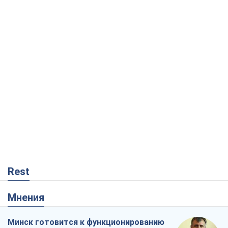
Rest
Мнения
Минск готовится к функционированию
в условиях масштабного военного
кризиса
Александр Левченко
909
Россия теряет ресурсы вне плана: кто
на самом деле диктует темп войны
Сергей Мисюра
10,4 т.
Запад проспал угрозу: Россия может