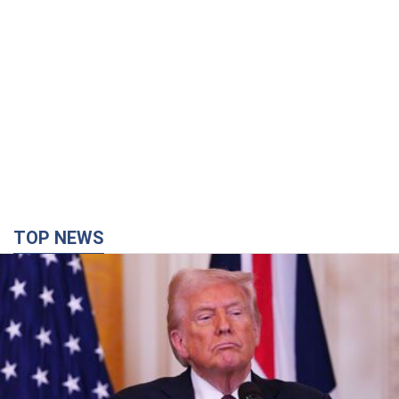
TOP NEWS
Конец эпохи "фактора Трампа": кто на самом
деле обеспечит Украине защиту от российской
баллистики. Интервью с Безсмертным
Владимир Зеленский встретился с украинским дипломатом и
изложил новое видение войны и роли международных
партнеров в борьбе с Россией
час назад
5,8 т.