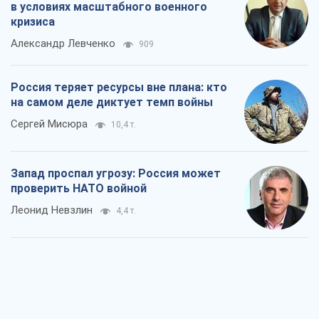
проверить НАТО войной
Леонид Невзлин
4,4 т.
"Варта" и "Новатор" выдержали
пулеметный обстрел и удар FPV-дрона,
сохранив жизнь офицеру ВСУ
Украинская Бронетехника
3,8 т.