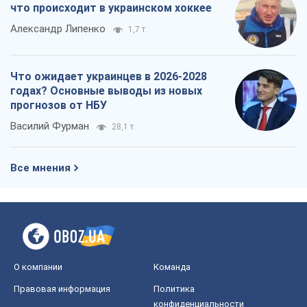
О компании
Команда
Правовая информация
Политика
конфиденциальности
Реклама на сайте
Документы
Редакционная политика
Журналисты OBOZ.UA на месте
событий
OBOZ.UA
Политика
Мир
Расследования
Блоги
Общество