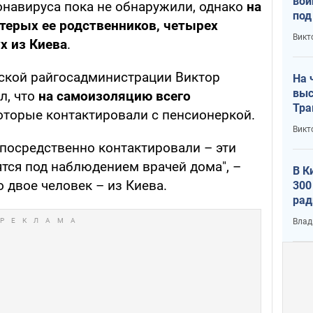
вой
онавируса пока не обнаружили, однако
на
под
терых ее родственников, четырех
кри
Викт
х из Киева
.
лог
ской райгосадминистрации Виктор
На 
выс
л, что
на самоизоляцию всего
Тра
которые контактировали с пенсионеркой.
Викт
епосредственно контактировали – эти
тся под наблюдением врачей дома", –
В К
о двое человек – из Киева.
300
рад
воп
Влад