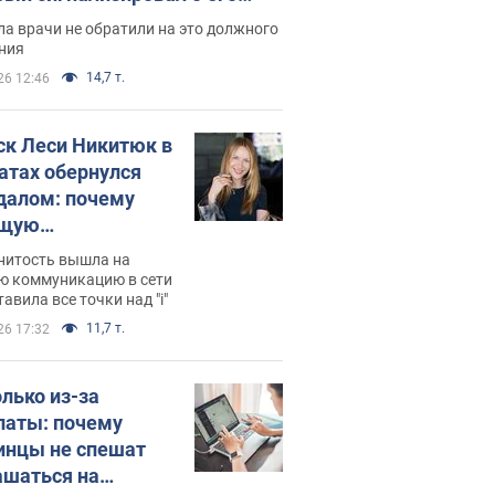
ессивном" раке
а врачи не обратили на это должного
ния
14,7 т.
26 12:46
ск Леси Никитюк в
атах обернулся
далом: почему
ущую
раведливо
нитость вышла на
йтили
ю коммуникацию в сети
тавила все точки над "i"
11,7 т.
26 17:32
олько из-за
латы: почему
инцы не спешат
ашаться на