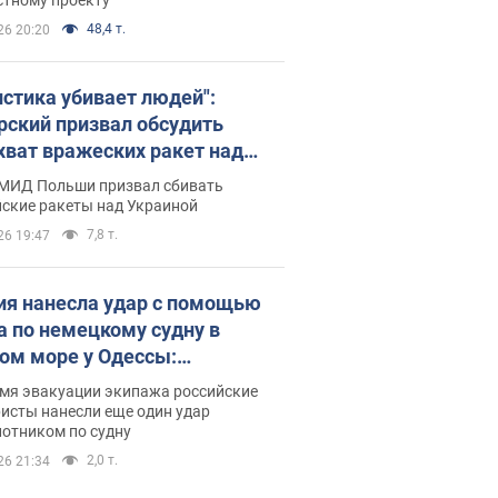
48,4 т.
26 20:20
истика убивает людей":
рский призвал обсудить
хват вражеских ракет над
иной
 МИД Польши призвал сбивать
йские ракеты над Украиной
7,8 т.
26 19:47
ия нанесла удар с помощью
а по немецкому судну в
ом море у Одессы:
обности
емя эвакуации экипажа российские
исты нанесли еще один удар
лотником по судну
2,0 т.
26 21:34