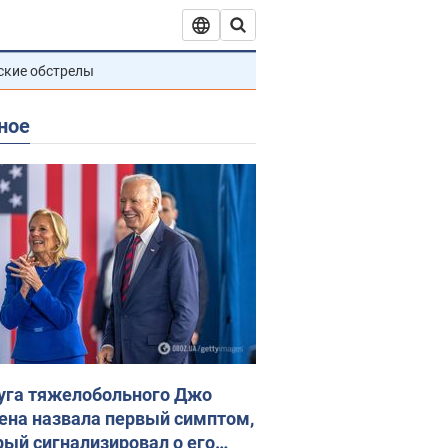
ские обстрелы
ное
уга тяжелобольного Джо
ена назвала первый симптом,
рый сигнализировал о его