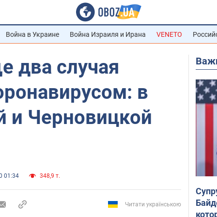
Война в Украине
Война Израиля и Ирана
VENETO
Россий
Важ
е два случая
оронавирусом: в
 и Черновицкой
0 01:34
348,9 т.
Супр
Байд
Читати українською
кото