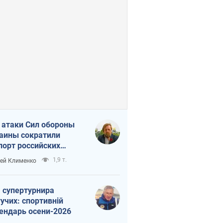
 атаки Сил обороны
аины сократили
порт российских
тепродуктов
1,9 т.
ей Клименко
 супертурнира
учих: спортивній
ендарь осени-2026