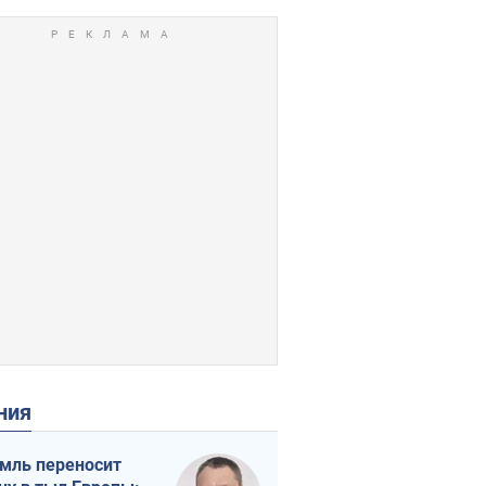
ения
мль переносит