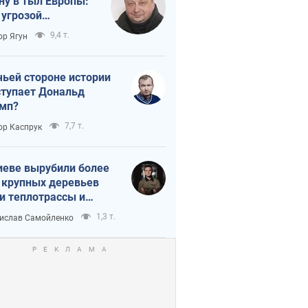
ну в тыл Европы:
 угрозой
тическая
9,4 т.
ор Ягун
истика
чьей стороне истории
тупает Дональд
мп?
7,7 т.
ор Каспрук
иеве вырубили более
 крупных деревьев
и теплотрассы и
реки Генплану
1,3 т.
ислав Самойленко