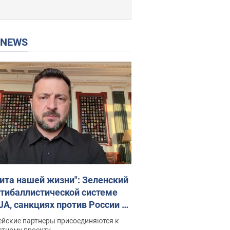
P NEWS
ита нашей жизни": Зеленский
нтибаллистической системе
JA, санкциях против России и
ержке аграриев. Видео
ейские партнеры присоединяются к
стному проекту