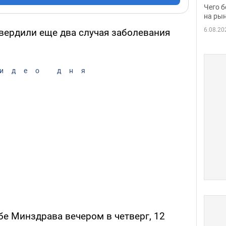
вака
Чего б
на рын
6.08.20
вердили еще два случая заболевания
идео дня
бе Минздрава вечером в четверг, 12