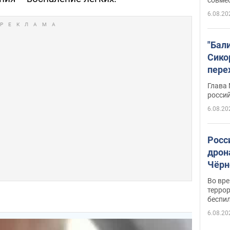
6.08.20
"Бал
Сико
пере
Укра
Глава
росси
6.08.20
Росс
дрон
Чёрн
подр
Во вр
террор
беспи
6.08.20