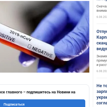
"агр
Сначал
внима
6.08.20
Отпу
Карп
скан
вед
несп
Знаме
захе
пряму
и расс
6.08.20
Не т
зарп
рсе главного – подпишитесь на Новини на
укра
согл
Подписаться