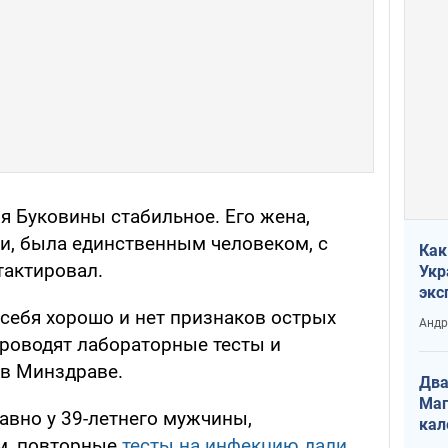
я Буковины стабильное. Его жена,
ии, была единственным человеком, с
Как
тактировал.
Укр
экс
неф
 себя хорошо и нет признаков острых
Андр
проводят лабораторные тесты и
 в Минздраве.
Два
Маг
авно у 39-летнего мужчины,
кал
м, повторные
тесты на инфекцию дали