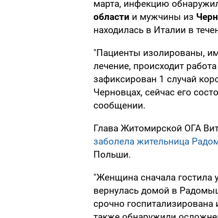
марта, инфекцию обнаружил
области
и мужчины из
Черн
находилась в Италии в тече
"Пациенты изолированы, им
лечение, происходит работа
зафиксирован 1 случай кор
Черновцах, сейчас его сост
сообщении.
Глава Житомирской ОГА Вит
заболела жительница Рад
Польши.
"Женщина сначала гостила у
вернулась домой в Радомыш
срочно госпитализирована и
также обнаружили осложнен