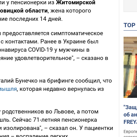
и у пенсионерки из
Житомирской
овицкой области
, жена которого
ние последних 14 дней.
TO
 предоставляется симптоматическое
 с контактами. Ранее в Украине был
онавируса COVID-19 у мужчины в
ояние удовлетворительное", – сказано в
алий Бунечко на брифинге сообщил, что
омышля
, которая недавно вернулась из
"Защ
 родственников во Львове, а потом
об а
ль. Сейчас 71-летняя пенсионерка
FREY
 изолирована", – сказал он. У пациентки
подд
Европ
ия – воспаление легких.
совме