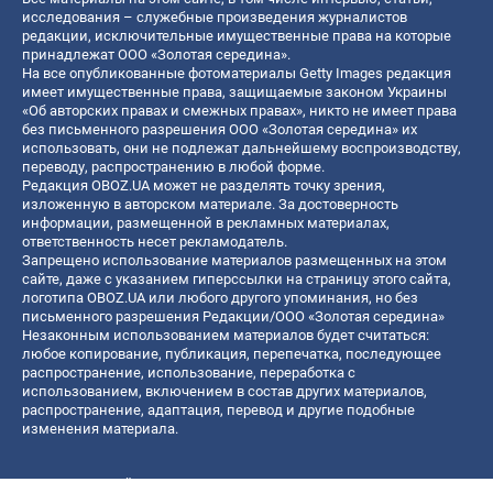
исследования – служебные произведения журналистов
редакции, исключительные имущественные права на которые
принадлежат ООО «Золотая середина».
На все опубликованные фотоматериалы Getty Images редакция
имеет имущественные права, защищаемые законом Украины
«Об авторских правах и смежных правах», никто не имеет права
без письменного разрешения ООО «Золотая середина» их
использовать, они не подлежат дальнейшему воспроизводству,
переводу, распространению в любой форме.
Редакция OBOZ.UA может не разделять точку зрения,
изложенную в авторском материале. За достоверность
информации, размещенной в рекламных материалах,
ответственность несет рекламодатель.
Запрещено использование материалов размещенных на этом
сайте, даже с указанием гиперссылки на страницу этого сайта,
логотипа OBOZ.UA или любого другого упоминания, но без
письменного разрешения Редакции/ООО «Золотая середина»
Незаконным использованием материалов будет считаться:
любое копирование, публикация, перепечатка, последующее
распространение, использование, переработка с
использованием, включением в состав других материалов,
распространение, адаптация, перевод и другие подобные
изменения материала.
Название онлайн медиа — «OBOZ.UA»