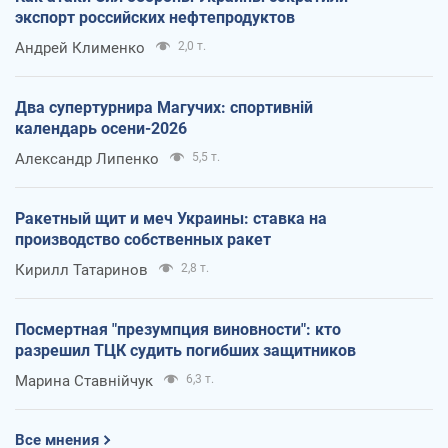
экспорт российских нефтепродуктов
Андрей Клименко
2,0 т.
Два супертурнира Магучих: спортивній
календарь осени-2026
Александр Липенко
5,5 т.
Ракетный щит и меч Украины: ставка на
производство собственных ракет
Кирилл Татаринов
2,8 т.
Посмертная "презумпция виновности": кто
разрешил ТЦК судить погибших защитников
Марина Ставнійчук
6,3 т.
Все мнения