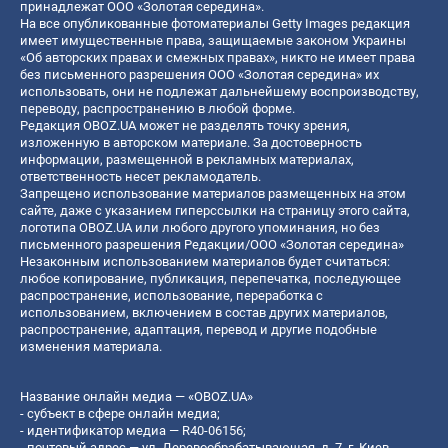
принадлежат ООО «Золотая середина».
На все опубликованные фотоматериалы Getty Images редакция
имеет имущественные права, защищаемые законом Украины
«Об авторских правах и смежных правах», никто не имеет права
без письменного разрешения ООО «Золотая середина» их
использовать, они не подлежат дальнейшему воспроизводству,
переводу, распространению в любой форме.
Редакция OBOZ.UA может не разделять точку зрения,
изложенную в авторском материале. За достоверность
информации, размещенной в рекламных материалах,
ответственность несет рекламодатель.
Запрещено использование материалов размещенных на этом
сайте, даже с указанием гиперссылки на страницу этого сайта,
логотипа OBOZ.UA или любого другого упоминания, но без
письменного разрешения Редакции/ООО «Золотая середина»
Незаконным использованием материалов будет считаться:
любое копирование, публикация, перепечатка, последующее
распространение, использование, переработка с
использованием, включением в состав других материалов,
распространение, адаптация, перевод и другие подобные
изменения материала.
Название онлайн медиа — «OBOZ.UA»
- субъект в сфере онлайн медиа;
- идентификатор медиа — R40-06156;
- почтовый адрес — ул. Деревообрабатывающая, д. 7, г. Киев,