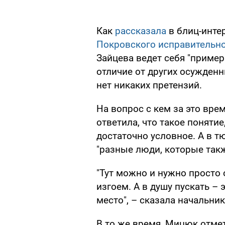
Как
рассказала
в блиц-инт
Покровского исправительн
Зайцева ведет себя "пример
отличие от других осужденн
нет никаких претензий.
На вопрос с кем за это вр
ответила, что такое поняти
достаточно условное. А в 
"разные люди, которые такж
"Тут можно и нужно просто 
изгоем. А в душу пускать – э
место", – сказала начальни
В то же время, Мицюк отмет