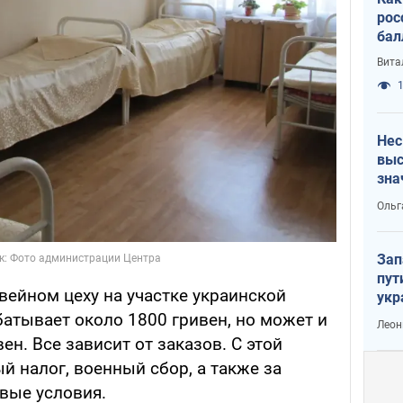
рос
бал
Вита
1
Нес
выс
зна
Ольг
Зап
пут
вейном цеху на участке украинской
укр
атывает около 1800 гривен, но может и
Леон
ен. Все зависит от заказов. С этой
 налог, военный сбор, а также за
вые условия.