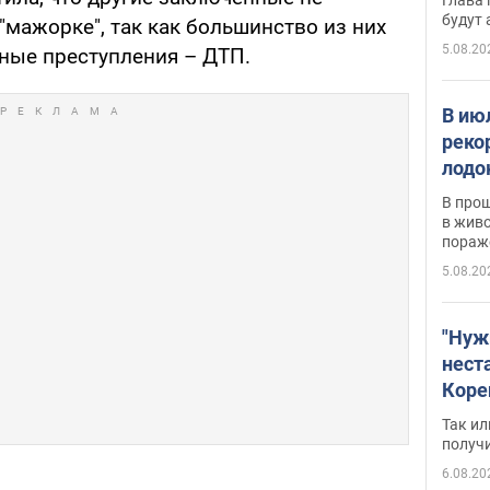
будут
 "мажорке", так как большинство из них
5.08.20
чные преступления – ДТП.
В ию
реко
лодо
обна
В про
в живо
пораж
5.08.20
"Нуж
нест
Коре
бизн
Так ил
имею
получ
пом
6.08.20