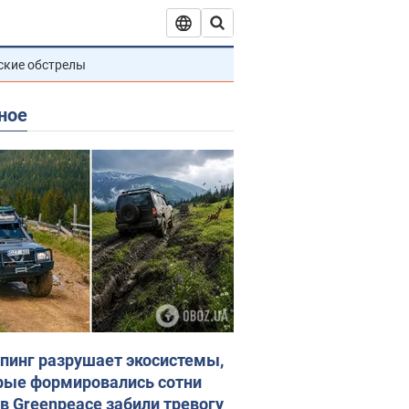
ские обстрелы
ное
пинг разрушает экосистемы,
рые формировались сотни
 в Greenpeace забили тревогу