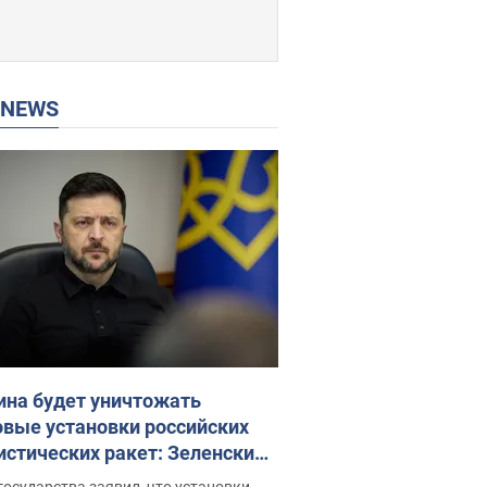
P NEWS
ина будет уничтожать
овые установки российских
истических ракет: Зеленский
ел заседание СНБО
государства заявил, что установки