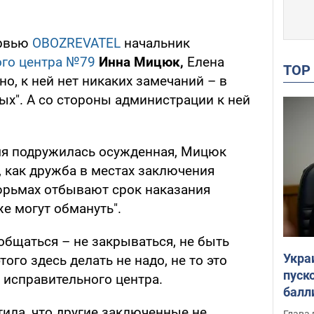
ервью
OBOZREVATEL
начальник
ого центра №79
Инна Мицюк,
Елена
TO
но, к ней нет никаких замечаний – в
ых". А со стороны администрации к ней
емя подружилась осужденная, Мицюк
е, как дружба в местах заключения
тюрьмах отбывают срок наказания
е могут обмануть".
общаться – не закрываться, не быть
Укра
того здесь делать не надо, не то это
пуск
к исправительного центра.
балл
пров
ила, что другие заключенные не
Глава 