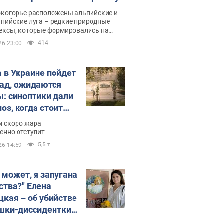
окогорье расположены альпийские и
пийские луга – редкие природные
ексы, которые формировались на
ении сотен лет
414
26 23:00
 в Украине пойдет
пад, ожидаются
ы: синоптики дали
оз, когда стоит
ать изменения
м скоро жара
ды
енно отступит
5,5 т.
26 14:59
, может, я запугана
ства?" Елена
цкая – об убийстве
шки-диссидентки