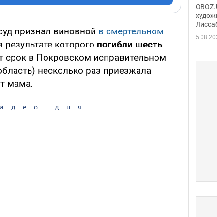
Аллы
OBOZ.U
сына
худож
Лисса
Порт
 суд признал виновной
в смертельном
деть
5.08.20
 в результате которого
погибли шесть
ет срок в Покровском исправительном
область) несколько раз приезжала
ит мама.
идео дня