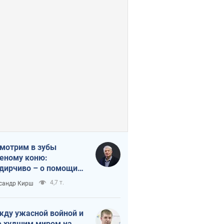
мотрим в зубы
еному коню:
дирчиво – о помощи
аине
4,7 т.
сандр Кирш
ду ужасной войной и
 худшим миром на