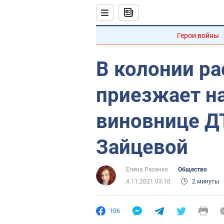
Герои войны
В колонии ра
приезжает на
виновнице Д
Зайцевой
Елена Расенко
Общество
4.11.2021 03:10
2 минуты
106