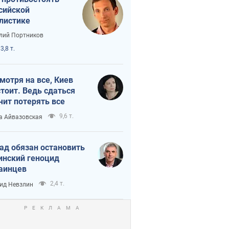
сийской
листике
лий Портников
3,8 т.
мотря на все, Киев
тоит. Ведь сдаться
чит потерять все
9,6 т.
а Айвазовская
ад обязан остановить
инский геноцид
аинцев
2,4 т.
ид Невзлин