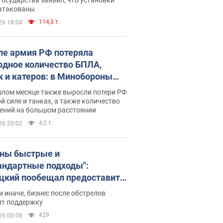
 атакованы
114,3 т.
26 18:04
ле армия РФ потеряла
рдное количество БПЛА,
к и катеров: в Минобороны
родовали статистику
шлом месяце также выросли потери РФ
й силе и танках, а также количество
ений на большом расстоянии
4,2 т.
26 20:02
ны быстрые и
андартные подходы":
цкий пообещал предоставить
есу приоритетный доступ к
и иначе, бизнес после обстрелов
щимся складским
ит поддержку
ещениям
429
26 00:08