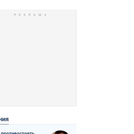
ения
 противостоять