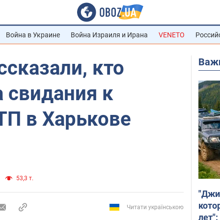
Война в Украине
Война Израиля и Ирана
VENETO
Россий
Важ
ссказали, кто
 свидания к
ТП в Харькове
53,3 т.
"Джи
кото
Читати українською
лет":