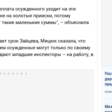
рплата осужденного уходит на эти
не на золотые прииски, потому
такие маленькие суммы", – объяснила
вает срок Зайцева, Мицюк сказала, что
нем осужденные могут только по своему
ждают младшие инспекторы – на работу, в
Пос
дар
при
Укр
Алек
Меж
еще