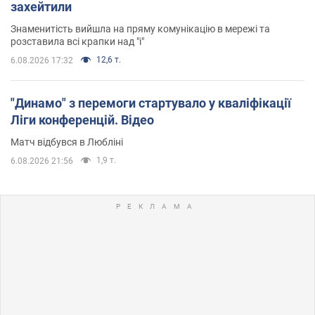
захейтили
Знаменитість вийшла на пряму комунікацію в мережі та
розставила всі крапки над "і"
12,6 т.
6.08.2026 17:32
"Динамо" з перемоги стартувало у кваліфікації
Ліги конференцій. Відео
Матч відбувся в Любліні
1,9 т.
6.08.2026 21:56