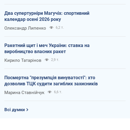
Два супертурніри Магучіх: спортивний
календар осені 2026 року
Олександр Липенко
6,2 т.
Ракетний щит і меч України: ставка на
виробництво власних ракет
Кирило Татарінов
2,9 т.
Посмертна "презумпція винуватості": хто
дозволив ТЦК судити загиблих захисників
Марина Ставнійчук
6,6 т.
Всі думки