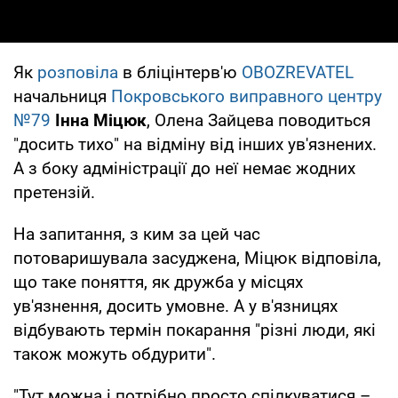
Як
розповіла
в бліцінтерв'ю
OBOZREVATEL
начальниця
Покровського виправного центру
№79
Інна Міцюк
, Олена Зайцева поводиться
"досить тихо" на відміну від інших ув'язнених.
А з боку адміністрації до неї немає жодних
претензій.
На запитання, з ким за цей час
потоваришувала засуджена, Міцюк відповіла,
що таке поняття, як дружба у місцях
ув'язнення, досить умовне. А у в'язницях
відбувають термін покарання "різні люди, які
також можуть обдурити".
"Тут можна і потрібно просто спілкуватися –