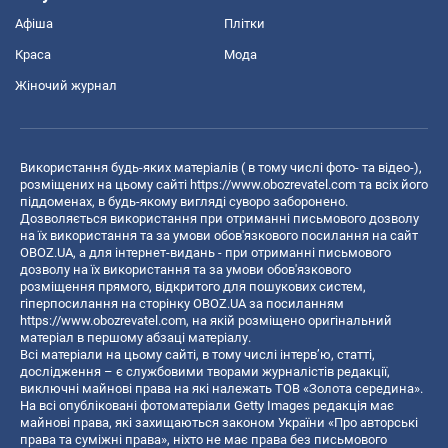
Афіша
Плітки
Краса
Мода
Жіночий журнал
Використання будь-яких матеріалів ( в тому числі фото- та відео-),
розміщених на цьому сайті
https://www.obozrevatel.com
та всіх його
піддоменах, в будь-якому вигляді суворо заборонено.
Дозволяється використання при отриманні письмового дозволу
на їх використання та за умови обов'язкового посилання на сайт
OBOZ.UA, а для інтернет-видань - при отриманні письмового
дозволу на їх використання та за умови обов'язкового
розміщення прямого, відкритого для пошукових систем,
гіперпосилання на сторінку OBOZ.UA за посиланням
https://www.obozrevatel.com
, на якій розміщено оригінальний
матеріал в першому абзаці матеріалу.
Всі матеріали на цьому сайті, в тому числі інтерв’ю, статті,
дослідження – є службовими творами журналістів редакції,
виключні майнові права на які належать ТОВ «Золота середина».
На всі опубліковані фотоматеріали Getty Images редакція має
майнові права, які захищаються законом України «Про авторські
права та суміжні права», ніхто не має права без письмового