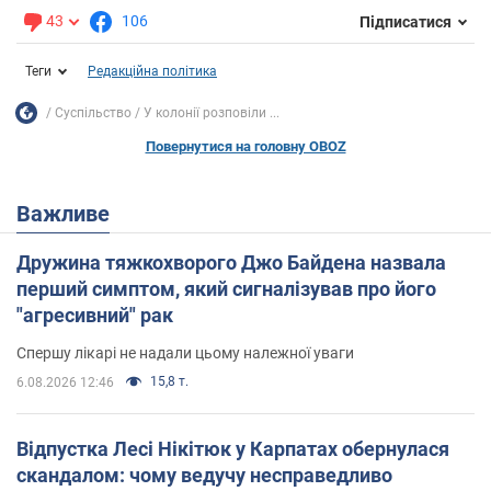
43
106
Підписатися
Теги
Редакційна політика
Суспільство
У колонії розповіли ...
Повернутися на головну OBOZ
Важливе
Дружина тяжкохворого Джо Байдена назвала
перший симптом, який сигналізував про його
"агресивний" рак
Спершу лікарі не надали цьому належної уваги
15,8 т.
6.08.2026 12:46
Відпустка Лесі Нікітюк у Карпатах обернулася
скандалом: чому ведучу несправедливо