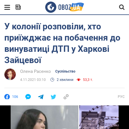
У колонії розповіли, хто
приїжджає на побачення до
винуватиці ДТП у Харкові
Зайцевої
Олена Расенко
Суспільство
4.11.2021 03:10
2 хвилини
53,3 т.
106
РУС