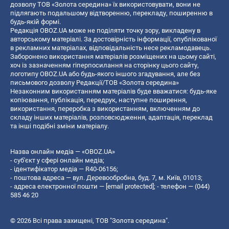
дозволу ТОВ «Золота середина» їх використовувати, вони не
підлягають подальшому відтворенню, перекладу, поширенню в
будь-якій формі.
Редакція OBOZ.UA може не поділяти точку зору, викладену в
авторському матеріалі. За достовірність інформації, опублікованої
в рекламних матеріалах, відповідальність несе рекламодавець.
Заборонено використання матеріалів розміщених на цьому сайті,
хоч із зазначенням гіперпосилання на сторінку цього сайту,
логотипу OBOZ.UA або будь-якого іншого згадування, але без
письмового дозволу Редакції/ТОВ «Золота середина»
Незаконним використанням матеріалів буде вважатися: будь-яке
копiювання, публiкацiя, передрук, наступне поширення,
використання, переробка з використанням, включенням до
складу інших матеріалів, розповсюдження, адаптація, переклад
та інші подібні зміни матеріалу.
Назва онлайн медіа — «OBOZ.UA»
- суб'єкт у сфері онлайн медіа;
- ідентифікатор медіа — R40-06156;
- поштова адреса — вул. Деревообробна, буд. 7, м. Київ, 01013;
- адреса електронної пошти —
[email protected]
; - телефон — (044)
585 46 20
© 2026 Всі права захищені, ТОВ "Золота середина".