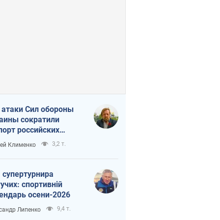
 атаки Сил обороны
аины сократили
порт российских
тепродуктов
3,2 т.
ей Клименко
 супертурнира
учих: спортивній
ендарь осени-2026
9,4 т.
сандр Липенко