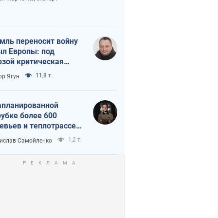
етного террора
6
мль переносит войну
ыл Европы: под
озой критическая
истика
11,8 т.
ор Ягун
апланированной
убке более 600
евьев и теплотрассе:
 происходит на
1,2 т.
ислав Самойленко
емках в Киеве