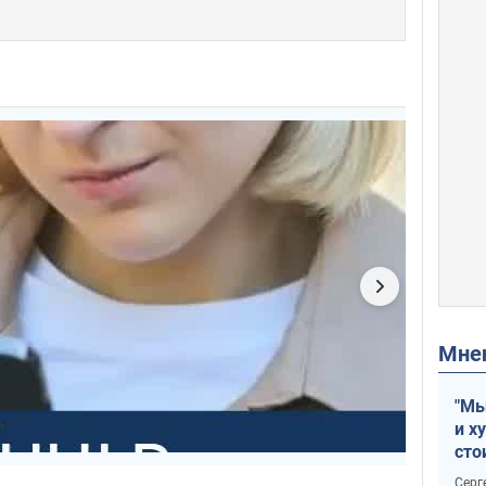
Мн
"Мы
и х
сто
отч
Серг