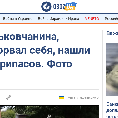
Война в Украине
Война Израиля и Ирана
VENETO
Россий
Важ
ьковчанина,
орвал себя, нашли
рипасов. Фото
Читати українською
Банк
долл
чего