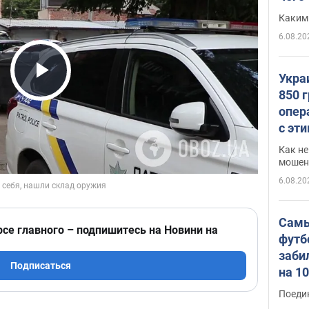
Каким
6.08.20
Укра
Play Video
850 
опер
с эт
Как не
мошен
6.08.20
Самы
рсе главного – подпишитесь на Новини на
футб
заби
Подписаться
на 1
Виде
Поеди