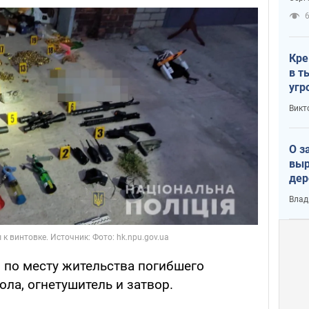
рак
Кре
в т
угр
лог
Викт
О з
выр
дер
что
Влад
Тер
 по месту жительства погибшего
ола, огнетушитель и затвор.