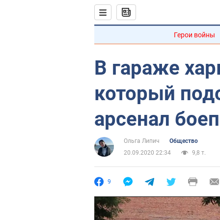
Герои войны
В гараже хар
который под
арсенал боеп
Ольга Липич
Общество
20.09.2020 22:34
9,8 т.
9