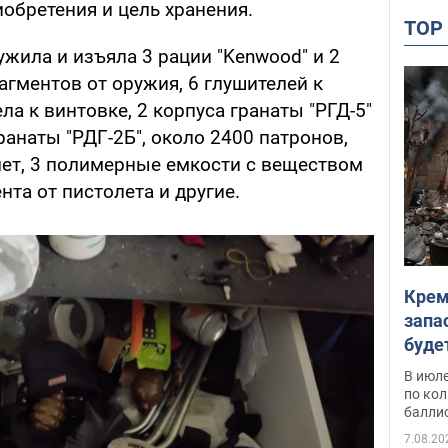
обретения и цель хранения.
TO
ужила и изъяла 3 рации "Kenwood" и 2
агментов от оружия, 6 глушителей к
ла к винтовке, 2 корпуса гранаты "РГД-5"
ранаты "РДГ-2Б", около 2400 патронов,
лет, 3 полимерные емкости с веществом
нта от пистолета и другие.
Крем
запа
буде
В июле
по ко
балли
7.08.20