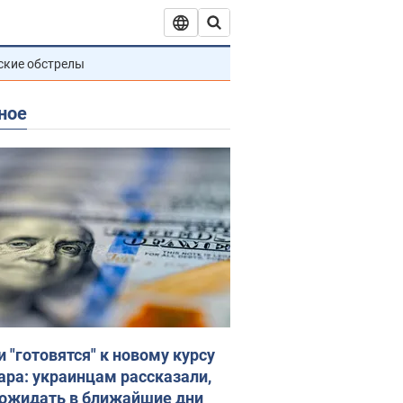
ские обстрелы
ное
и "готовятся" к новому курсу
ара: украинцам рассказали,
 ожидать в ближайшие дни