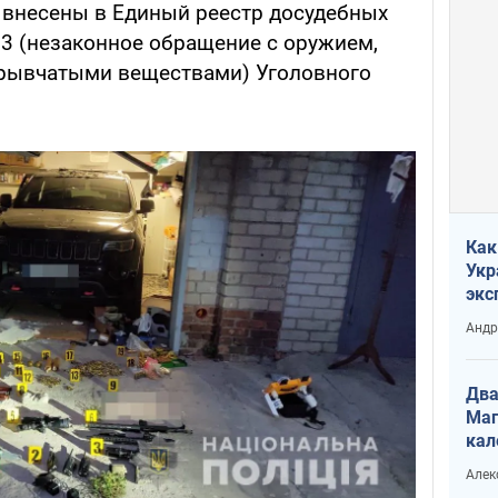
 внесены в Единый реестр досудебных
263 (незаконное обращение с оружием,
рывчатыми веществами) Уголовного
Как
Укр
экс
неф
Андр
Два
Маг
кал
Алек