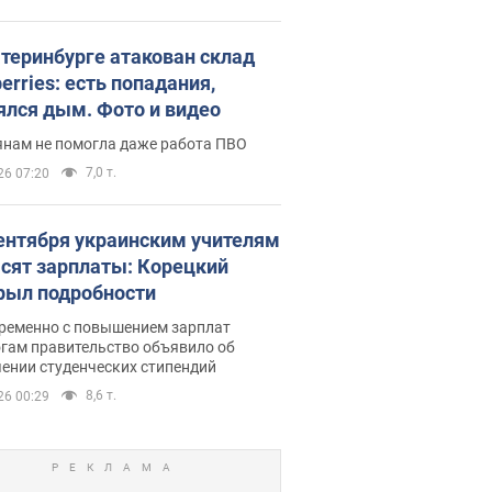
атеринбурге атакован склад
erries: есть попадания,
ялся дым. Фото и видео
янам не помогла даже работа ПВО
7,0 т.
26 07:20
сентября украинским учителям
сят зарплаты: Корецкий
рыл подробности
ременно с повышением зарплат
огам правительство объявило об
ении студенческих стипендий
8,6 т.
26 00:29