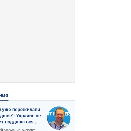
ения
 уже переживали
удшее": Украине не
ит поддаваться
аянию из-за
ей Марченко, эксперт