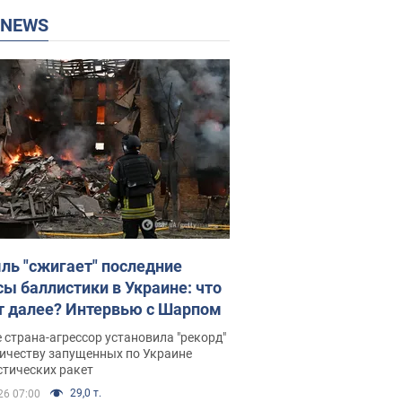
P NEWS
ль "сжигает" последние
сы баллистики в Украине: что
т далее? Интервью с Шарпом
 страна-агрессор установила "рекорд"
личеству запущенных по Украине
стических ракет
29,0 т.
26 07:00