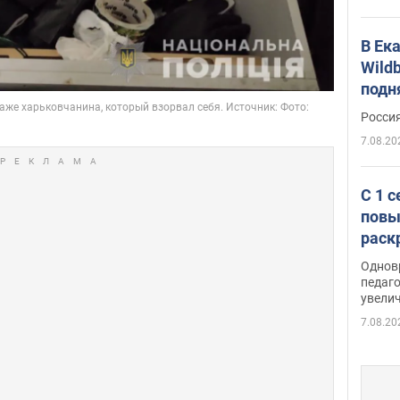
В Ек
Wildb
подн
Росси
7.08.20
С 1 
повы
раск
Однов
педаг
увелич
7.08.20