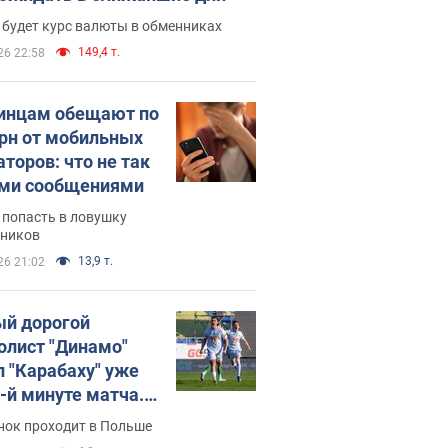
 будет курс валюты в обменниках
149,4 т.
26 22:58
инцам обещают по
грн от мобильных
аторов: что не так
ими сообщениями
 попасть в ловушку
ников
13,9 т.
26 21:02
й дорогой
олист "Динамо"
л "Карабаху" уже
0-й минуте матча.
о
нок проходит в Польше