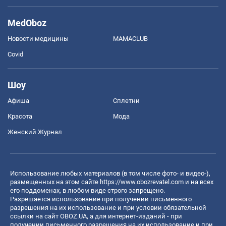
MedOboz
Новости медицины
MAMACLUB
Covid
Шоу
Афиша
Сплетни
Красота
Мода
Женский Журнал
Использование любых материалов (в том числе фото- и видео-),
размещенных на этом сайте
https://www.obozrevatel.com
и на всех
его поддоменах, в любом виде строго запрещено.
Разрешается использование при получении письменного
разрешения на их использование и при условии обязательной
ссылки на сайт OBOZ.UA, а для интернет-изданий - при
получении письменного разрешения на их использование и при