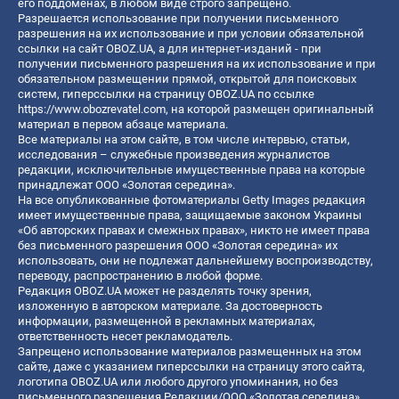
его поддоменах, в любом виде строго запрещено.
Разрешается использование при получении письменного
разрешения на их использование и при условии обязательной
ссылки на сайт OBOZ.UA, а для интернет-изданий - при
получении письменного разрешения на их использование и при
обязательном размещении прямой, открытой для поисковых
систем, гиперссылки на страницу OBOZ.UA по ссылке
https://www.obozrevatel.com
, на которой размещен оригинальный
материал в первом абзаце материала.
Все материалы на этом сайте, в том числе интервью, статьи,
исследования – служебные произведения журналистов
редакции, исключительные имущественные права на которые
принадлежат ООО «Золотая середина».
На все опубликованные фотоматериалы Getty Images редакция
имеет имущественные права, защищаемые законом Украины
«Об авторских правах и смежных правах», никто не имеет права
без письменного разрешения ООО «Золотая середина» их
использовать, они не подлежат дальнейшему воспроизводству,
переводу, распространению в любой форме.
Редакция OBOZ.UA может не разделять точку зрения,
изложенную в авторском материале. За достоверность
информации, размещенной в рекламных материалах,
ответственность несет рекламодатель.
Запрещено использование материалов размещенных на этом
сайте, даже с указанием гиперссылки на страницу этого сайта,
логотипа OBOZ.UA или любого другого упоминания, но без
письменного разрешения Редакции/ООО «Золотая середина»