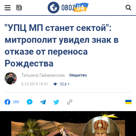
"УПЦ МП станет сектой":
митрополит увидел знак в
отказе от переноса
Рождества
Татьяна Гайжевская
Общество
5.12.2019 10:31
32,6 т.
289