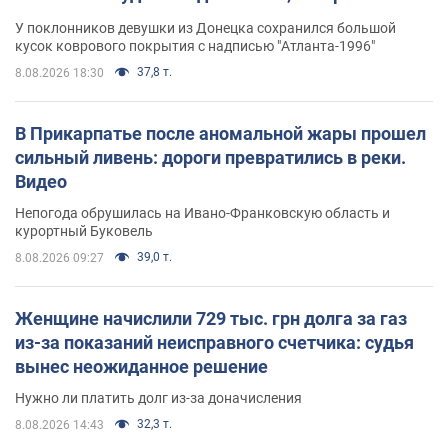
назад завоевала "золото" Олимпиады
У поклонников девушки из Донецка сохранился большой
кусок коврового покрытия с надписью "Атланта-1996"
37,8 т.
8.08.2026 18:30
В Прикарпатье после аномальной жары прошел
сильный ливень: дороги превратились в реки.
Видео
Непогода обрушилась на Ивано-Франковскую область и
курортный Буковель
39,0 т.
8.08.2026 09:27
Женщине начислили 729 тыс. грн долга за газ
из-за показаний неисправного счетчика: судья
вынес неожиданное решение
Нужно ли платить долг из-за доначисления
32,3 т.
8.08.2026 14:43