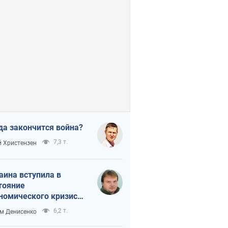
да закончится война?
7,3 т.
 Христензен
аина вступила в
тояние
номического кризиса.
ь ли свет в конце
6,2 т.
м Денисенко
неля?