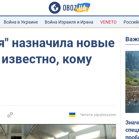
Война в Украине
Война Израиля и Ирана
VENETO
Россий
Важ
я" назначила новые
 известно, кому
Читати українською
Знач
спец
проб