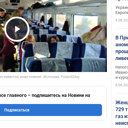
гран
Украин
Европ
8.08.20
Play Video
В Пр
аном
прош
ливе
прев
Непог
Виде
Ивано
и кур
8.08.20
рсе главного – подпишитесь на Новини на
Женщ
729 т
Подписаться
газ 
неис