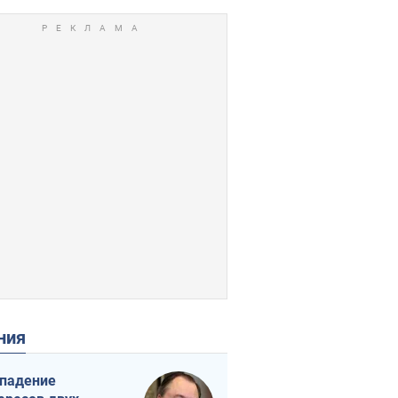
ения
падение