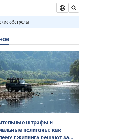
ские обстрелы
ное
ительные штрафы и
иальные полигоны: как
лему джипинга решают за