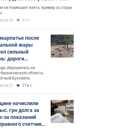
ицей
е не помешает взять пример со стран
ы
2,1 т.
26 05:10
икарпатье после
альной жары
ел сильный
нь: дороги
ратились в реки.
ода обрушилась на
о
-Франковскую область
ортный Буковель
27,6 т.
26 09:27
ине начислили
ыс. грн долга за
из-за показаний
правного счетчика: