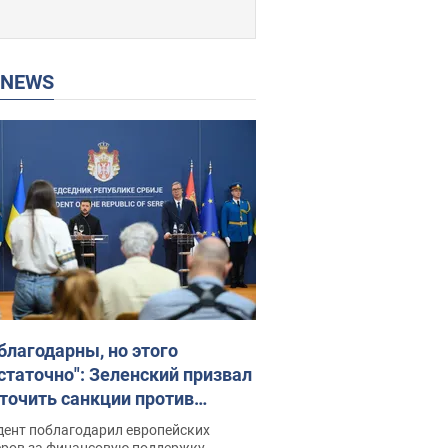
P NEWS
благодарны, но этого
статочно": Зеленский призвал
точить санкции против
ии
дент поблагодарил европейских
еров за финансовую поддержку