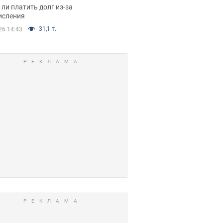
я вынес
ли платить долг из-за
иданное решение
исления
31,1 т.
26 14:43