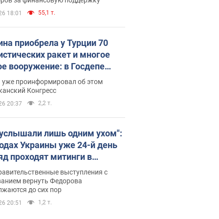
55,1 т.
26 18:01
ина приобрела у Турции 70
истических ракет и многое
ое вооружение: в Госдепе
обнародовали список
п уже проинформировал об этом
канский Конгресс
2,2 т.
26 20:37
 услышали лишь одним ухом":
родах Украины уже 24-й день
яд проходят митинги в
ержку Федорова. Фото и
равительственные выступления с
о
ванием вернуть Федорова
лжаются до сих пор
1,2 т.
26 20:51