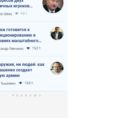
ересов двух
ичных игроков
 тайный план
9,8 т.
ор Швец
мпа и Путина?
ск готовится к
кционированию в
овиях масштабного
нного кризиса
15,2 т.
сандр Левченко
оружия, ни людей: как
ашенко создает
ую армию
13,0 т.
 Тышкевич