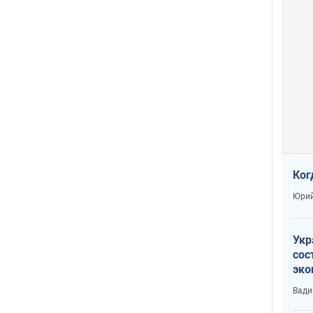
Ког
Юрий
Укр
сос
эко
Ест
Вади
тун