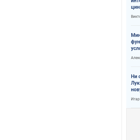
инт
цин
или
Викт
Тра
Мин
фун
усл
вое
Алек
Ни 
Лук
нов
Игар