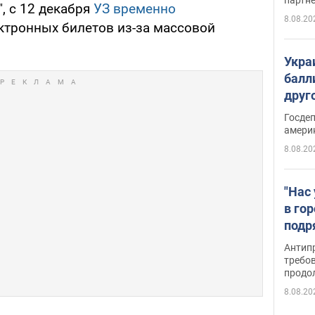
, с 12 декабря
УЗ временно
8.08.20
ктронных билетов из-за массовой
Укра
балл
друг
США 
Госде
амери
8.08.20
"Нас
в го
подр
подд
Антип
виде
требо
продо
8.08.20