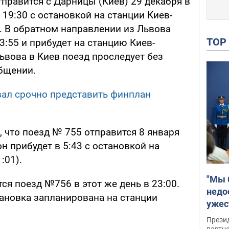
правится с Дарницы (Киев) 29 декабря в
 19:30 с остановкой на станции Киев-
. В обратном направлении из Львова
TO
3:55 и прибудет на станцию Киев-
ьвова в Киев поезд проследует без
общении.
ал срочно представить финплан
 что поезд № 755 отправится 8 января
он прибудет в 5:43 с остановкой на
:01).
"Мы 
ся поезд №756 в этот же день в 23:00.
недо
становка запланирована на станции
ужес
Росс
Прези
партн