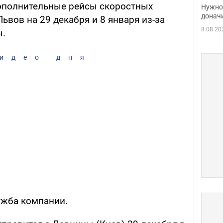
судь
дополнительные рейсы скоростных
Нужно 
неож
донач
ьвов на 29 декабря и 8 января из-за
8.08.20
ы.
идео дня
ужба компании.