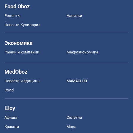
Food Oboz
Рецепты
Напитки
Новости Кулинарии
Экономика
Рынки и компании
Mакроэкономика
MedOboz
Новости медицины
MAMACLUB
Covid
Шоу
Афиша
Сплетни
Красота
Мода