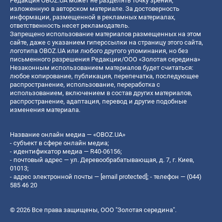
Редакция OBOZ.UA может не разделять точку зрения,
изложенную в авторском материале. За достоверность
информации, размещенной в рекламных материалах,
ответственность несет рекламодатель.
Запрещено использование материалов размещенных на этом
сайте, даже с указанием гиперссылки на страницу этого сайта,
логотипа OBOZ.UA или любого другого упоминания, но без
письменного разрешения Редакции/ООО «Золотая середина»
Незаконным использованием материалов будет считаться:
любое копирование, публикация, перепечатка, последующее
распространение, использование, переработка с
использованием, включением в состав других материалов,
распространение, адаптация, перевод и другие подобные
изменения материала.
Название онлайн медиа — «OBOZ.UA»
- субъект в сфере онлайн медиа;
- идентификатор медиа — R40-06156;
- почтовый адрес — ул. Деревообрабатывающая, д. 7, г. Киев,
01013;
- адрес электронной почты —
[email protected]
; - телефон — (044)
585 46 20
© 2026 Все права защищены, ООО "Золотая середина".