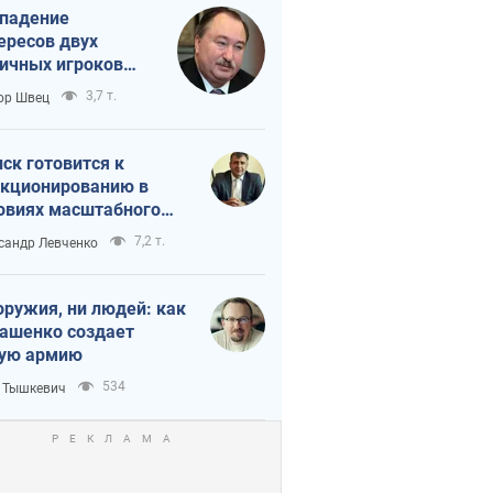
падение
ересов двух
ичных игроков
 тайный план
3,7 т.
ор Швец
мпа и Путина?
ск готовится к
кционированию в
овиях масштабного
нного кризиса
7,2 т.
сандр Левченко
оружия, ни людей: как
ашенко создает
ую армию
534
 Тышкевич