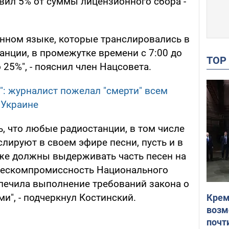
вил 5% от суммы лицензионного сбора -
енном языке, которые транслировались в
анции, в промежутке времени с 7:00 до
TO
 25%", - пояснил член Нацсовета.
": журналист пожелал "смерти" всем
 Украине
ь, что любые радиостанции, в том числе
лируют в своем эфире песни, пусть и в
же должны выдерживать часть песен на
 бескомпромиссность Национального
спечила выполнение требований закона о
и", - подчеркнул Костинский.
Крем
возм
почт