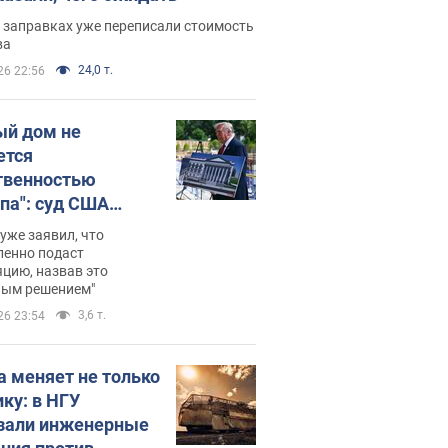
 заправках уже переписали стоимость
ва
24,0 т.
26 22:56
ый дом не
ется
твенностью
па": суд США
становил
уже заявил, что
ительство
ленно подаст
цию, назвав это
ного зала
ным решением"
мостью 400 млн
3,6 т.
26 23:54
аров
а меняет не только
ику: в НГУ
зали инженерные