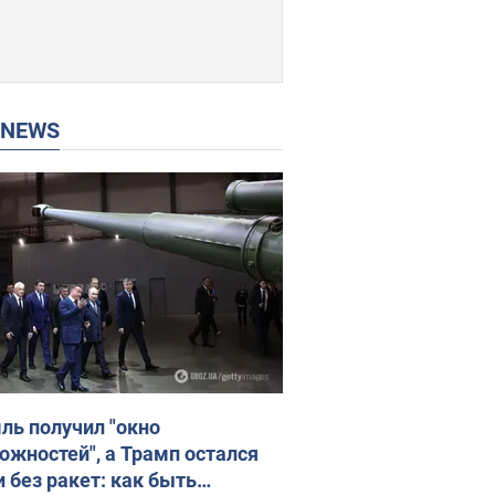
P NEWS
ль получил "окно
ожностей", а Трамп остался
и без ракет: как быть