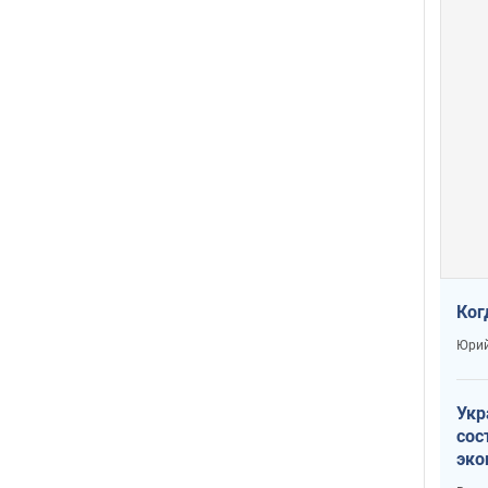
Ког
Юрий
Укр
сос
эко
Ест