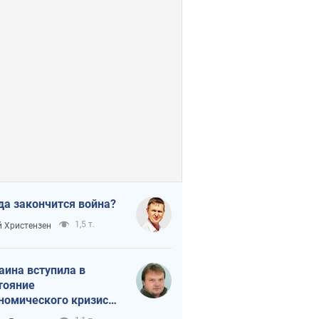
да закончится война?
1,5 т.
 Христензен
аина вступила в
тояние
номического кризиса.
ь ли свет в конце