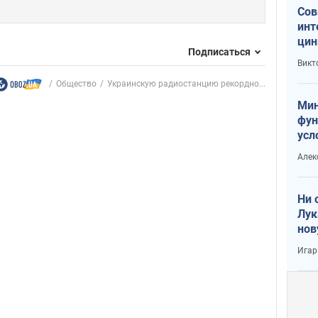
Сов
инт
цин
Подписаться
или
Викт
Тра
Общество
Украинскую радиостанцию рекордно...
Мин
фун
усл
вое
Алек
Ни 
Лук
нов
Игар