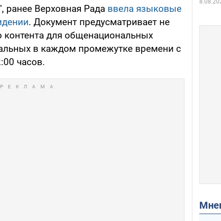
8.08.20
", ранее Верховная Рада
ввела языковые
идении
. Документ предусматривает не
о контента для общенациональных
нальных в каждом промежутке времени с
2:00 часов.
Мн