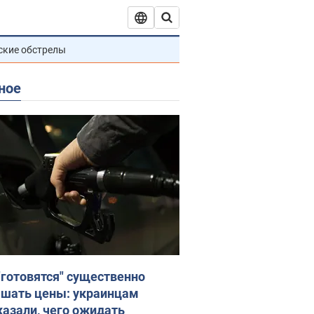
ские обстрелы
ное
"готовятся" существенно
шать цены: украинцам
казали, чего ожидать