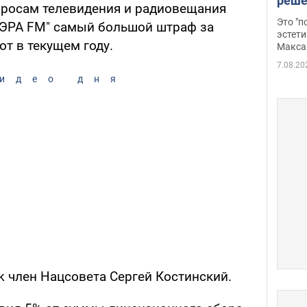
реше
просам телевидения и радиовещания
росс
Это "
"ЭРА FM" самый большой штраф за
дрон
эстети
т в текущем году.
Макса
7.08.20
идео дня
k член Нацсовета Сергей Костинский.