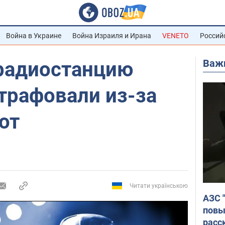
Война в Украине
Война Израиля и Ирана
VENETO
Россий
Важ
радиостанцию
трафовали из-за
от
Читати українською
АЗС 
повы
расс