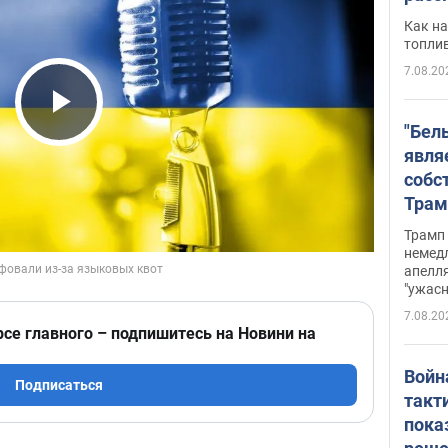
Как на
топли
7.08.20
Play Video
"Бел
явля
собс
Трам
прио
Трамп 
стро
немед
апелля
баль
"ужас
стои
7.08.20
долл
рсе главного – подпишитесь на Новини на
Войн
Подписаться
такт
пока