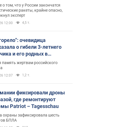
ине? Интервью с Мельником
 о том, что у России закончатся
тические ракеты, крайне опасно,
ркнул эксперт
4,5 т.
26 12:00
 горело": очевидица
казала о гибели 3-летнего
чика и его родных в
льтате атаки РФ на Киевскую
я память жертвам российского
сть. Видео и фото
ра
1,2 т.
26 12:07
рмании фиксировали дроны
базой, где ремонтируют
емы Patriot – Tagesschau
а охраны зафиксировала шесть
тов БПЛА