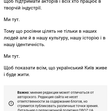
Щоб підтримати акторів і всіх хто працює в
творчій індустрії.
Ми тут.
Тому що росіяни цілять не тільки в наших
людей але й в нашу культуру, нашу історію і в
нашу ідентичність.
Ми тут.
Щоб показати всім, що український Київ живе
і буде жити.
Важно:
мнение редакции может отличаться от
авторского. Редакция сайта не несет
ответственности за содержание блогов, но
стремится публиковать различные точки зрения.
Детальнее о редакционной политике OBOZ.UA