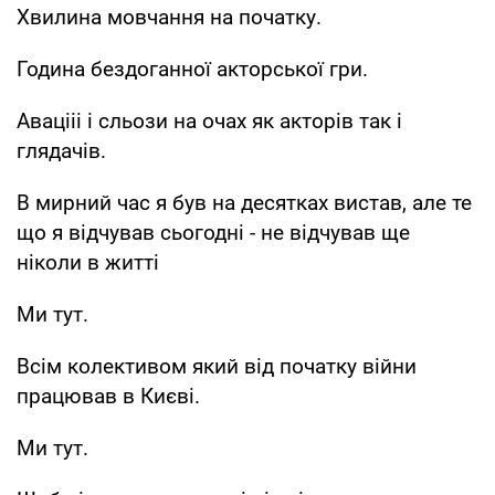
Хвилина мовчання на початку.
Година бездоганної акторської гри.
Авацііі і сльози на очах як акторів так і
глядачів.
В мирний час я був на десятках вистав, але те
що я відчував сьогодні - не відчував ще
ніколи в житті
Ми тут.
Всім колективом який від початку війни
працював в Києві.
Ми тут.