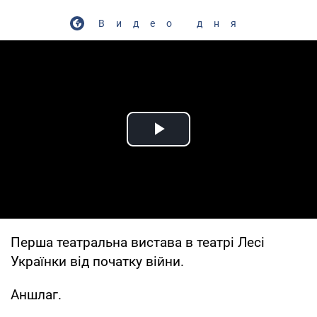
Видео дня
Play Video
Перша театральна вистава в театрі Лесі
Українки від початку війни.
Аншлаг.