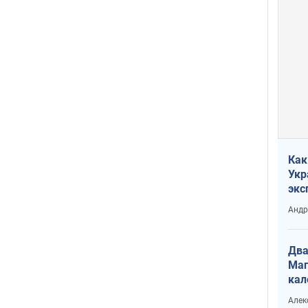
Как
Укр
экс
неф
Андр
Два
Маг
кал
Алек