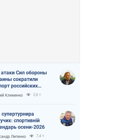
 атаки Сил обороны
аины сократили
порт российских
тепродуктов
2,6 т.
ей Клименко
 супертурнира
учих: спортивній
ендарь осени-2026
7,4 т.
сандр Липенко