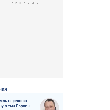
ения
мль переносит
ну в тыл Европы: