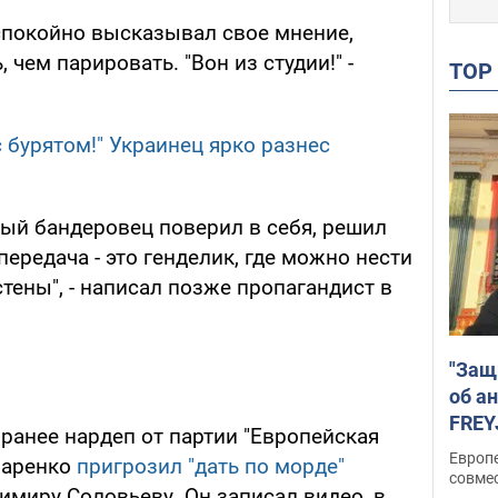
спокойно высказывал свое мнение,
 чем парировать. "Вон из студии!" -
TO
 бурятом!" Украинец ярко разнес
ый бандеровец поверил в себя, решил
передача - это генделик, где можно нести
тены", - написал позже пропагандист в
"Защ
об а
FREY
, ранее нардеп от партии "Европейская
подд
Европ
чаренко
пригрозил "дать по морде"
совме
имиру Соловьеву. Он записал видео, в