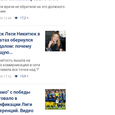
ессивном" раке
а врачи не обратили на это должного
ния
17,2 т.
26 12:46
ск Леси Никитюк в
атах обернулся
далом: почему
ущую
раведливо
нитость вышла на
йтили
ю коммуникацию в сети
тавила все точки над "i"
13,9 т.
26 17:32
амо" с победы
товало в
ификации Лиги
еренций. Видео