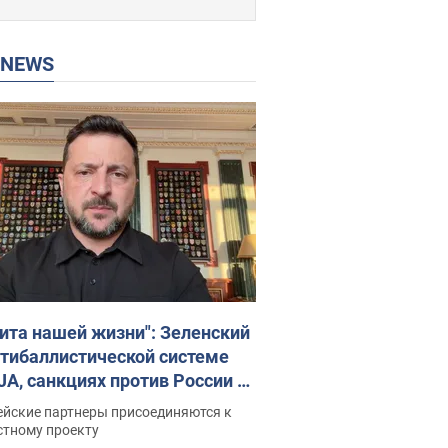
P NEWS
ита нашей жизни": Зеленский
нтибаллистической системе
JA, санкциях против России и
ержке аграриев. Видео
ейские партнеры присоединяются к
стному проекту