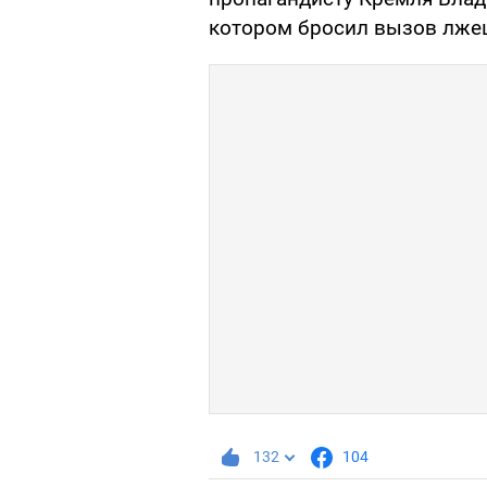
котором бросил вызов лжец
132
104