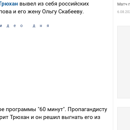
Трюхан
вывел из себя российских
Матч 
ова и его жену Ольгу Скабееву.
6.08.20
идео дня
е программы "60 минут". Пропагандисту
орит Трюхан и он решил выгнать его из