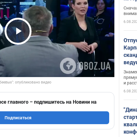
"агр
Сначал
внима
6.08.20
Play Video
Отпу
Карп
скан
вед
несп
Знаме
захе
пряму
и расс
6.08.20
рсе главного – подпишитесь на Новини на
"Дин
стар
Подписаться
квал
конф