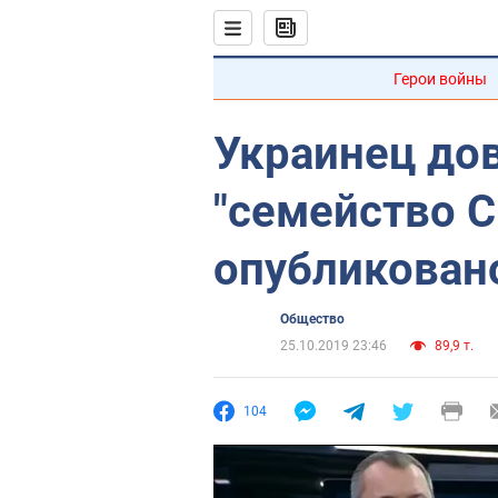
Герои войны
Украинец дов
"семейство С
опубликован
Общество
25.10.2019 23:46
89,9 т.
104