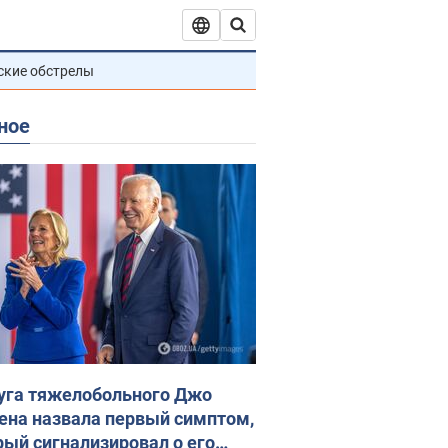
ские обстрелы
ное
уга тяжелобольного Джо
ена назвала первый симптом,
рый сигнализировал о его