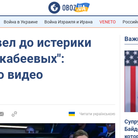
Война в Украине
Война Израиля и Ирана
VENETO
Россий
Важ
ел до истерики
кабеевых":
о видео
Читати українською
Супр
Байд
кото