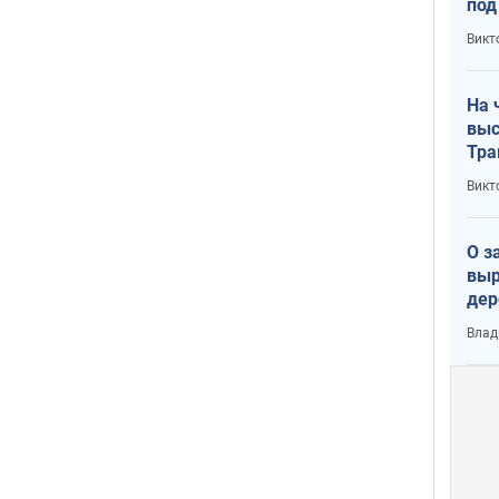
под
кри
Викт
лог
На 
выс
Тра
Викт
О з
выр
дер
что
Влад
Тер