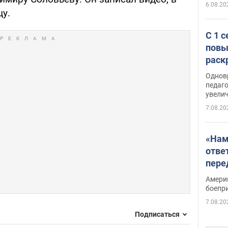
6.08.20
у.
С 1 
повы
раск
Однов
педаг
увелич
7.08.20
«Нам
отве
пере
Patri
Амери
боепр
7.08.20
Подписаться