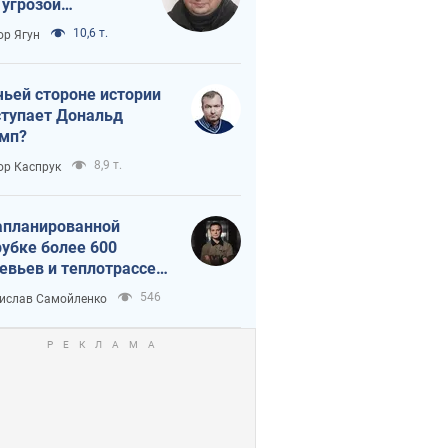
 угрозой
тическая
10,6 т.
ор Ягун
истика
чьей стороне истории
тупает Дональд
мп?
8,9 т.
ор Каспрук
апланированной
убке более 600
евьев и теплотрассе:
 происходит на
546
ислав Самойленко
емках в Киеве