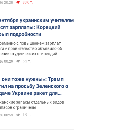
83,6 т.
26 20:20
сентября украинским учителям
сят зарплаты: Корецкий
рыл подробности
ременно с повышением зарплат
огам правительство объявило об
ении студенческих стипендий
5,2 т.
26 00:29
 они тоже нужны»: Трамп
тил на просьбу Зеленского о
даче Украине ракет для
ot
канские запасы отдельных видов
ипасов ограничены
1,9 т.
26 00:59