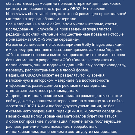
обязательном размещении прямой, открытой для поисковых
систем, гиперссылки на страницу OBOZ.UA по ссылке
https://www.obozrevatel.com
, на которой размещен оригинальный
материал в первом абзаце материала.
Все материалы на этом сайте, в том числе интервью, статьи,
исследования – служебные произведения журналистов
редакции, исключительные имущественные права на которые
принадлежат ООО «Золотая середина».
На все опубликованные фотоматериалы Getty Images редакция
имеет имущественные права, защищаемые законом Украины
«Об авторских правах и смежных правах», никто не имеет права
без письменного разрешения ООО «Золотая середина» их
использовать, они не подлежат дальнейшему воспроизводству,
переводу, распространению в любой форме.
Редакция OBOZ.UA может не разделять точку зрения,
изложенную в авторском материале. За достоверность
информации, размещенной в рекламных материалах,
ответственность несет рекламодатель.
Запрещено использование материалов размещенных на этом
сайте, даже с указанием гиперссылки на страницу этого сайта,
логотипа OBOZ.UA или любого другого упоминания, но без
письменного разрешения Редакции/ООО «Золотая середина»
Незаконным использованием материалов будет считаться:
любое копирование, публикация, перепечатка, последующее
распространение, использование, переработка с
использованием, включением в состав других материалов,