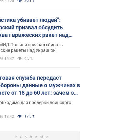
20,1 т.
26 20:20
истика убивает людей":
рский призвал обсудить
хват вражеских ракет над
иной
 МИД Польши призвал сбивать
йские ракеты над Украиной
4,5 т.
26 19:47
говая служба передаст
бороны данные о мужчинах в
сте от 18 до 60 лет: зачем это
о
еобходимо для проверки воинского
17,8 т.
26 18:42