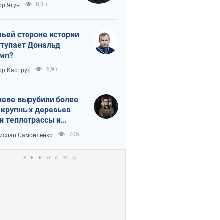
тическая
8,3 т.
ор Ягун
истика
чьей стороне истории
тупает Дональд
мп?
6,9 т.
ор Каспрук
иеве вырубили более
 крупных деревьев
и теплотрассы и
реки Генплану
705
ислав Самойленко