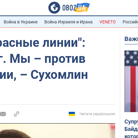
Война в Украине
Война Израиля и Ирана
VENETO
Россий
Важ
красные линии":
г. Мы – против
ии, – Сухомлин
Читати українською
Супр
Байд
кото