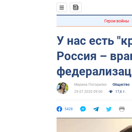
Герои войны
У нас есть "
Россия – вра
федерализац
Марина Погорилко
Общество
29.07.2020 09:00
17,6 т.
5428