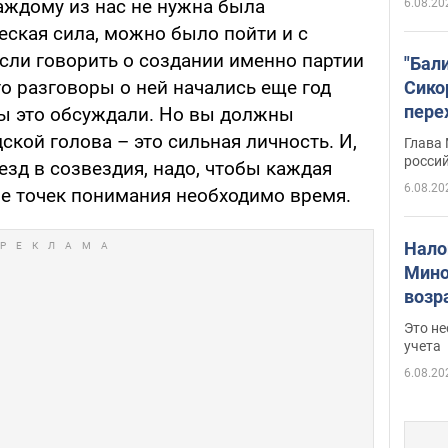
аждому из нас не нужна была
6.08.20
ская сила, можно было пойти и с
если говорить о создании именно партии
"Бал
о разговоры о ней начались еще год
Сико
пере
мы это обсуждали. Но вы должны
Укра
ской голова – это сильная личность. И,
Глава
росси
зд в созвездия, надо, чтобы каждая
6.08.20
ие точек понимания необходимо время.
Нало
Мино
возра
нужн
Это н
учета
6.08.20