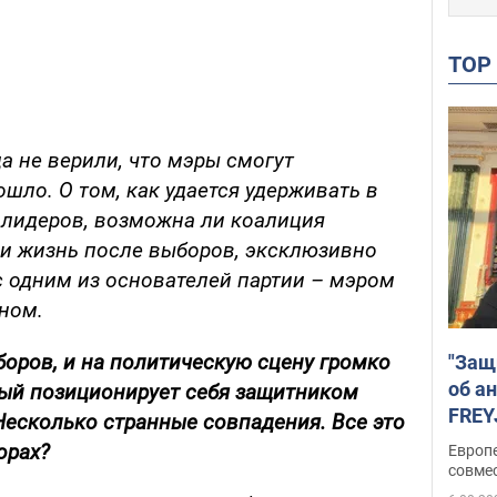
TO
а не верили, что мэры смогут
шло. О том, как удается удерживать в
 лидеров, возможна ли коалиция
ь ли жизнь после выборов, эксклюзивно
 одним из основателей партии – мэром
ном.
оров, и на политическую сцену громко
"Защ
об а
рый позиционирует себя защитником
FREY
Несколько странные совпадения. Все это
подд
орах?
Европ
совме