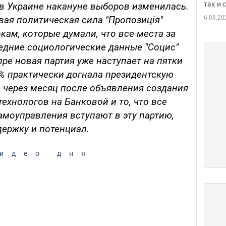
так и
в Украине накануне выборов изменилась.
6.08.20
ая политическая сила "Пропозиція"
кам, которые думали, что все места за
едние социологические данные "Социс"
пре новая партия уже наступает на пятки
,9% практически догнала президентскую
ко через месяц после объявления создания
ехнологов на Банковой и то, что все
амоуправления вступают в эту партию,
ержку и потенциал.
идео дня