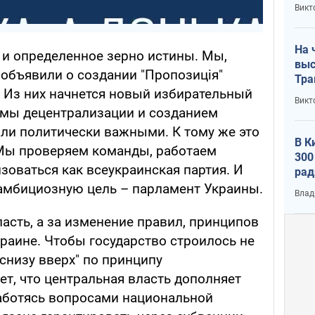
кри
Викт
лог
На 
 и определенное зерно истины. Мы,
выс
 объявили о создании "Пропозиція"
Тра
 Из них начнется новый избирательный
Викт
рмы децентрализации и созданием
ли политически важными. К тому же это
В К
 Мы проверяем команды, работаем
300
изоваться как всеукраинская партия. И
рад
воп
 амбициозную цель – парламент Украины.
Влад
асть, а за изменение правил, принципов
раине. Чтобы государство строилось не
 "снизу вверх" по принципу
ет, что центральная власть дополняет
аботясь вопросами национальной