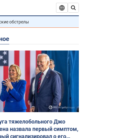
ские обстрелы
ное
уга тяжелобольного Джо
ена назвала первый симптом,
рый сигнализировал о его