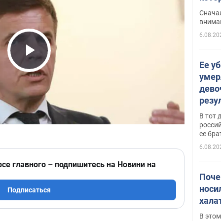
"агр
Сначал
внима
6.08.20
Play Video
Ее у
умер
дево
резу
атак
В тот 
обла
россий
ее бра
6.08.20
рсе главного – подпишитесь на Новини на
Поче
носи
Подписаться
хала
В этом