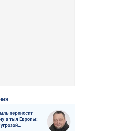
ения
мль переносит
ну в тыл Европы:
 угрозой