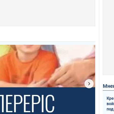
Мн
Кре
вой
под