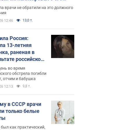
ессивном" раке
а врачи не обратили на это должного
ния
13,0 т.
26 12:46
била Россия:
ла 13-летняя
чка, раненая в
льтате российской
и на Сумскую
день во время
сть. Фото
ского обстрела погибли
т, отчим и бабушка
9,8 т.
26 12:13
му в СССР врачи
ли только белые
ты
 был как практический,