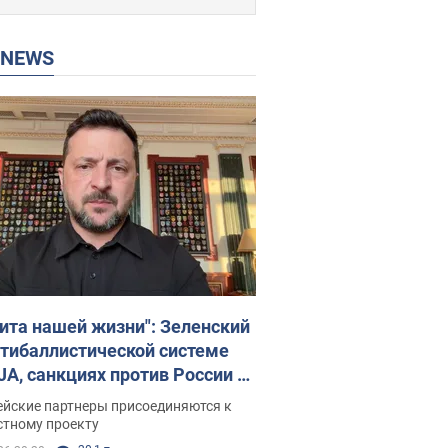
P NEWS
ита нашей жизни": Зеленский
нтибаллистической системе
JA, санкциях против России и
ержке аграриев. Видео
ейские партнеры присоединяются к
стному проекту