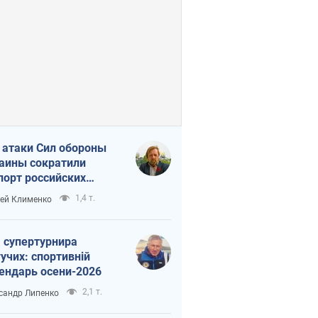
 атаки Сил обороны
аины сократили
порт российских
тепродуктов
1,4 т.
ей Клименко
 супертурнира
учих: спортивній
ендарь осени-2026
2,1 т.
сандр Липенко