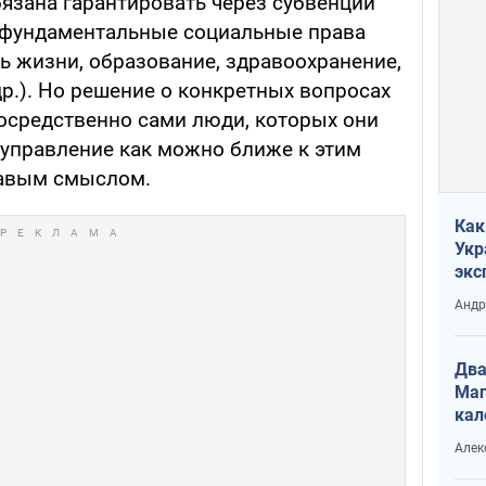
бязана гарантировать через субвенции
фундаментальные социальные права
ь жизни, образование, здравоохранение,
р.). Но решение о конкретных вопросах
осредственно сами люди, которых они
оуправление как можно ближе к этим
равым смыслом.
Как
Укр
экс
неф
Андр
Два
Маг
кал
Алек