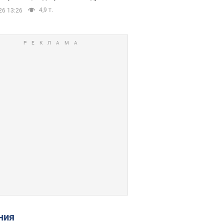
4,9 т.
26 13:26
ения