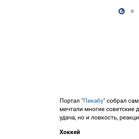
В
Портал "
Пикабу
" собрал са
мечтали многие советские д
удача, но и ловкость, реак
Хоккей