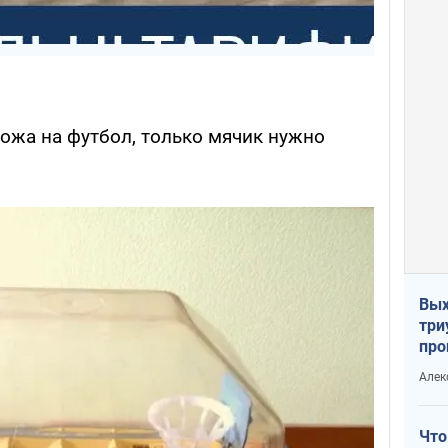
хожа на футбол, только мячик нужно
Вых
три
про
хок
Алек
Что