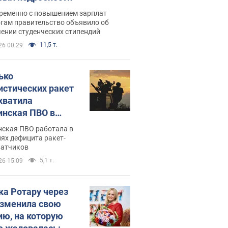
ременно с повышением зарплат
огам правительство объявило об
ении студенческих стипендий
11,5 т.
26 00:29
ько
истических ракет
хватила
инская ПВО в
: в Минобороны
нская ПВО работала в
али цифру
ях дефицита ракет-
ватчиков
5,1 т.
26 15:09
ка Ротару через
изменила свою
ию, на которую