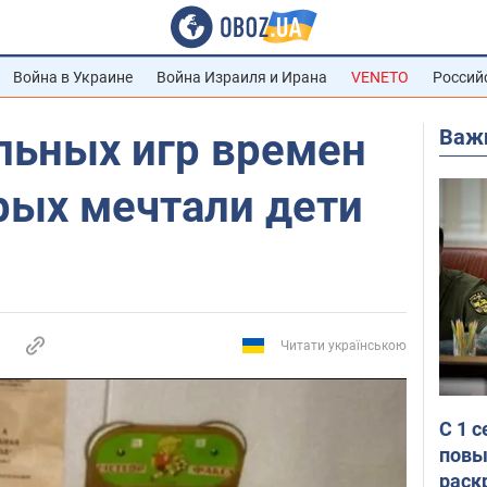
Война в Украине
Война Израиля и Ирана
VENETO
Россий
Важ
льных игр времен
рых мечтали дети
Читати українською
С 1 
повы
раск