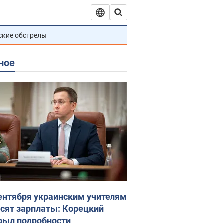
ские обстрелы
ное
сентября украинским учителям
сят зарплаты: Корецкий
рыл подробности