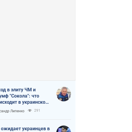
од в элиту ЧМ и
умф "Сокола": что
исходит в украинском
кее
291
сандр Липенко
 ожидает украинцев в