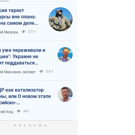
сия теряет
урсы вне плана:
 на самом деле
тует темп войны
3,5 т.
ей Мисюра
 уже переживали и
шее": Украине не
ит поддаваться
аянию из-за
5,4 т.
ей Марченко, эксперт
етного террора
Р как катализатор
ны, или О новом этапе
сийско-
ерокорейского союза
441
сей Кущ