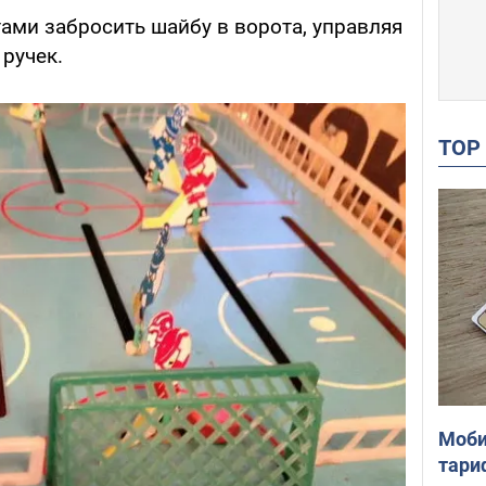
ами забросить шайбу в ворота, управляя
ручек.
TO
Моби
тари