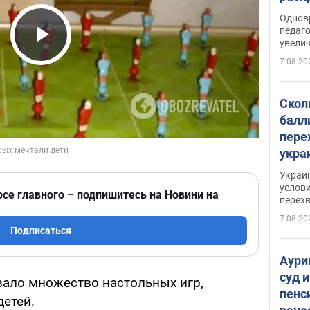
Однов
педаг
увелич
Play Video
7.08.20
Скол
балл
пере
укра
июле
Украи
назв
услови
рсе главного – подпишитесь на Новини на
перех
7.08.20
Подписаться
Аури
суд 
ало множество настольных игр,
пенс
детей.