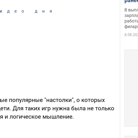
ране
скол
В вып
идео дня
певи
зарпла
работ
филар
8.08.20
мые популярные "настолки", о которых
ети. Для таких игр нужна была не только
ция и логическое мышление.