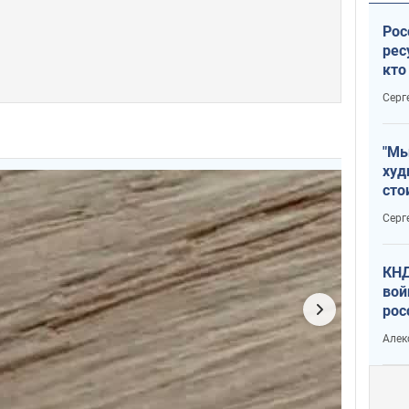
Рос
рес
кто
дик
Серг
"Мы
худ
сто
отч
Серг
рак
КНД
вой
рос
сев
Алек