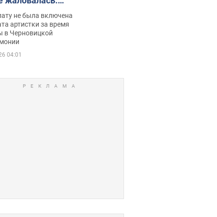
е жаловалась:
ько получала
лату не была включена
ца
та артистки за время
ы в Черновицкой
монии
26 04:01