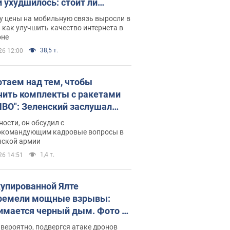
и ухудшилось: стоит ли
ваться на цены
у цены на мобильную связь выросли в
 как улучшить качество интернета в
оне
38,5 т.
26 12:00
отаем над тем, чтобы
чить комплекты с ракетами
ПВО": Зеленский заслушал
ад Драпатого и объявил о
ности, он обсудил с
х мерах
окомандующим кадровые вопросы в
нской армии
1,4 т.
26 14:51
купированной Ялте
ремели мощные взрывы:
имается черный дым. Фото и
о
 вероятно, подвергся атаке дронов