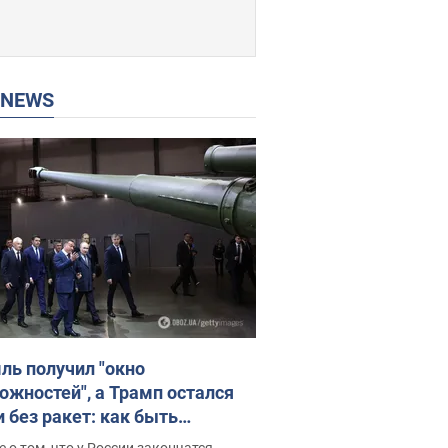
P NEWS
ль получил "окно
ожностей", а Трамп остался
и без ракет: как быть
ине? Интервью с Мельником
 о том, что у России закончатся