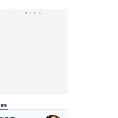
ения
падение