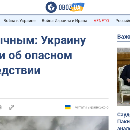
Война в Украине
Война Израиля и Ирана
VENETO
Россий
Важ
ычным: Украину
и об опасном
едствии
Читати українською
Сауд
Паки
анал