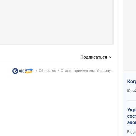
Подписаться
Общество
Станет привычным: Украину...
Ког
Юрий
Укр
сос
эко
Ест
Вади
тун