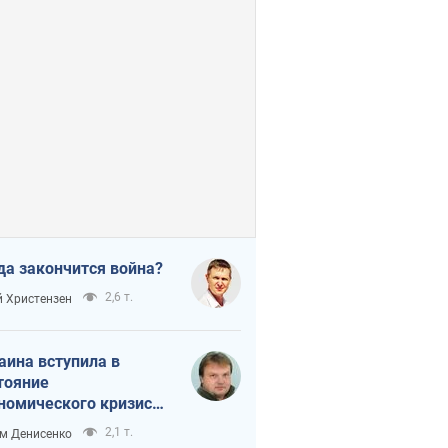
да закончится война?
2,6 т.
 Христензен
аина вступила в
тояние
номического кризиса.
ь ли свет в конце
2,1 т.
м Денисенко
неля?