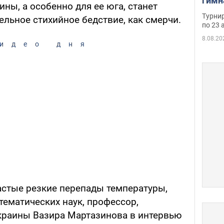
гимн
ны, а особенно для ее юга, станет
офиц
Турнир
льное стихийное бедствие, как смерчи.
на ч
по 23 
осно
8.08.20
идео дня
астые резкие перепады температуры,
тематических наук, профессор,
краины Вазира Мартазинова в интервью