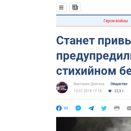
Герои войны
Станет прив
предупредил
стихийном б
Виктория Довгань
Общество
13.07.2018 17:18
22,3 т.
80