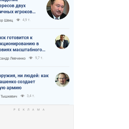
ересов двух
ичных игроков
 тайный план
4,9 т.
ор Швец
мпа и Путина?
ск готовится к
кционированию в
овиях масштабного
нного кризиса
9,7 т.
сандр Левченко
оружия, ни людей: как
ашенко создает
ую армию
3,4 т.
 Тышкевич