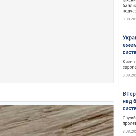
баллис
подче
8.08.20
Укра
ежем
сист
Зеле
Киев т
европ
8.08.20
В Ге
над 
сист
Служб
проле
8.08.20