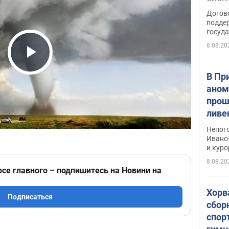
Догов
поддер
госуд
8.08.20
Play Video
В Пр
аном
прош
ливе
прев
Непог
Виде
Ивано
и кур
8.08.20
рсе главного – подпишитесь на Новини на
Хорв
Подписаться
сбор
спор