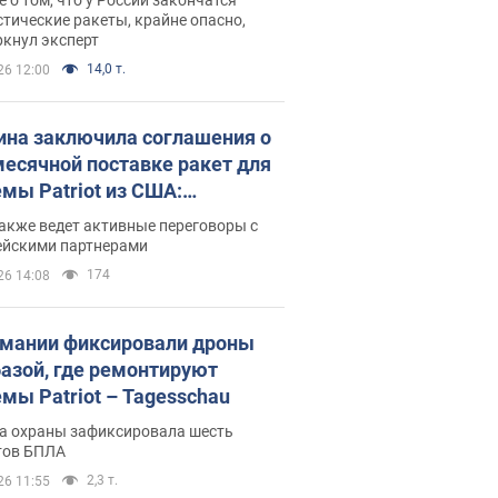
тические ракеты, крайне опасно,
ркнул эксперт
14,0 т.
26 12:00
ина заключила соглашения о
есячной поставке ракет для
емы Patriot из США:
нский раскрыл подробности
акже ведет активные переговоры с
ейскими партнерами
174
26 14:08
рмании фиксировали дроны
базой, где ремонтируют
емы Patriot – Tagesschau
а охраны зафиксировала шесть
тов БПЛА
2,3 т.
26 11:55