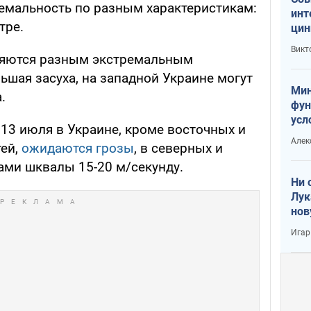
ремальность по разным характеристикам:
инт
тре.
цин
или
Викт
Тра
няются разным экстремальным
ьшая засуха, на западной Украине могут
Мин
.
фун
усл
, 13 июля в Украине, кроме восточных и
вое
Алек
ей,
ожидаются грозы
, в северных и
ами шквалы 15-20 м/секунду.
Ни 
Лук
нов
Игар