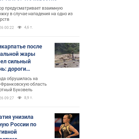
ор предусматривает взаимную
жку в случае нападения на одно из
арств
4,6 т.
26 00:22
икарпатье после
альной жары
ел сильный
нь: дороги
ратились в реки.
ода обрушилась на
о
-Франковскую область
ортный Буковель
8,9 т.
26 09:27
атия унизила
ную России по
тивной