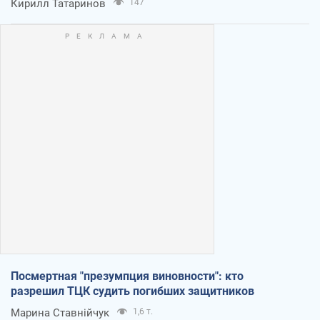
Кирилл Татаринов
147
Посмертная "презумпция виновности": кто
разрешил ТЦК судить погибших защитников
Марина Ставнійчук
1,6 т.