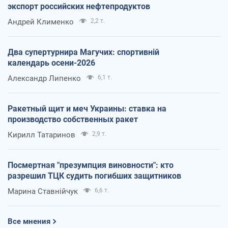
экспорт российских нефтепродуктов
Андрей Клименко
2,2 т.
Два супертурнира Магучих: спортивній
календарь осени-2026
Александр Липенко
6,1 т.
Ракетный щит и меч Украины: ставка на
производство собственных ракет
Кирилл Татаринов
2,9 т.
Посмертная "презумпция виновности": кто
разрешил ТЦК судить погибших защитников
Марина Ставнійчук
6,6 т.
Все мнения