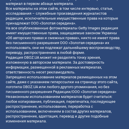
материал в первом абзаце материала.
Все материалы на этом сайте, в том числе интервью, статьи,
исследования – служебные произведения журналистов
редакции, исключительные имущественные права на которые
принадлежат ООО «Золотая середина».
На все опубликованные фотоматериалы Getty Images редакция
имеет имущественные права, защищаемые законом Украины
«Об авторских правах и смежных правах», никто не имеет права
без письменного разрешения ООО «Золотая середина» их
использовать, они не подлежат дальнейшему воспроизводству,
переводу, распространению в любой форме.
Редакция OBOZ.UA может не разделять точку зрения,
изложенную в авторском материале. За достоверность
информации, размещенной в рекламных материалах,
ответственность несет рекламодатель.
Запрещено использование материалов размещенных на этом
сайте, даже с указанием гиперссылки на страницу этого сайта,
логотипа OBOZ.UA или любого другого упоминания, но без
письменного разрешения Редакции/ООО «Золотая середина»
Незаконным использованием материалов будет считаться:
любое копирование, публикация, перепечатка, последующее
распространение, использование, переработка с
использованием, включением в состав других материалов,
распространение, адаптация, перевод и другие подобные
изменения материала.