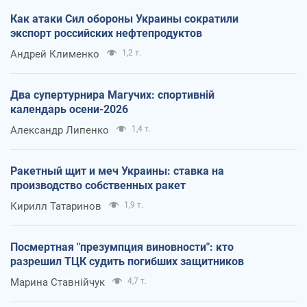
Как атаки Сил обороны Украины сократили
экспорт российских нефтепродуктов
Андрей Клименко
1,2 т.
Два супертурнира Магучих: спортивній
календарь осени-2026
Александр Липенко
1,4 т.
Ракетный щит и меч Украины: ставка на
производство собственных ракет
Кирилл Татаринов
1,9 т.
Посмертная "презумпция виновности": кто
разрешил ТЦК судить погибших защитников
Марина Ставнійчук
4,7 т.