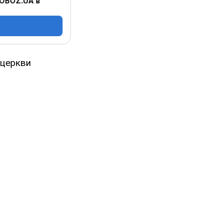
 OBOZ.UA в
 церкви