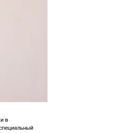
и в
 специальный