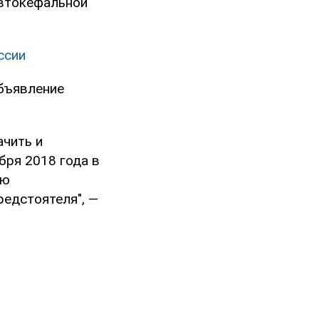
автокефальной
ссии
бъявление
чить и
бря 2018 года в
ую
едстоятеля", —