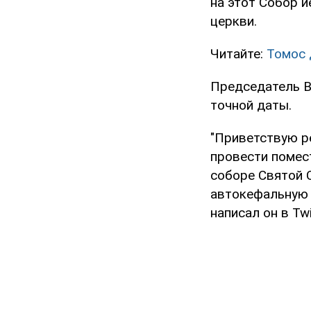
на этот Собор 
церкви.
Читайте:
Томос 
Председатель В
точной даты.
"Приветствую р
провести помес
соборе Святой 
автокефальную 
написал он в Twi