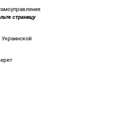
самоуправления
льте страницу
ь Украинской
берет