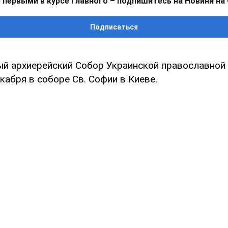
 первыми в курсе главного – подпишитесь на Новини на
Подписаться
й архиерейский Собор Украинской православной
кабря в соборе Св. Софии в Киеве.