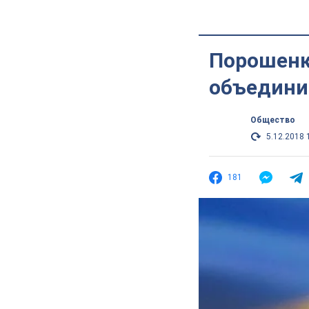
Порошенк
объедини
Общество
5.12.2018 
181