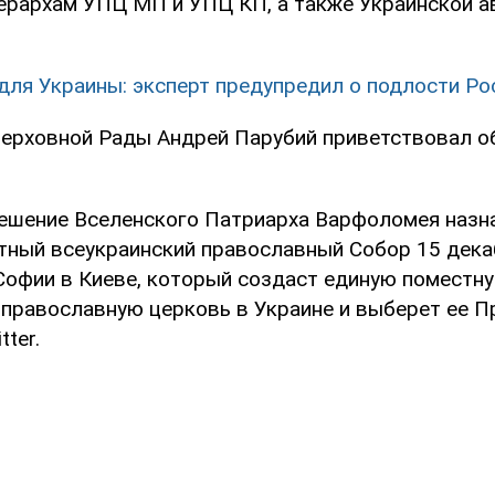
иерархам УПЦ МП и УПЦ КП, а также Украинской 
для Украины: эксперт предупредил о подлости Ро
ерховной Рады Андрей Парубий приветствовал о
ешение Вселенского Патриарха Варфоломея назна
тный всеукраинский православный Собор 15 дека
Софии в Киеве, который создаст единую поместн
православную церковь в Украине и выберет ее Пр
tter.