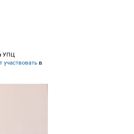
а УПЦ
т участвовать
в