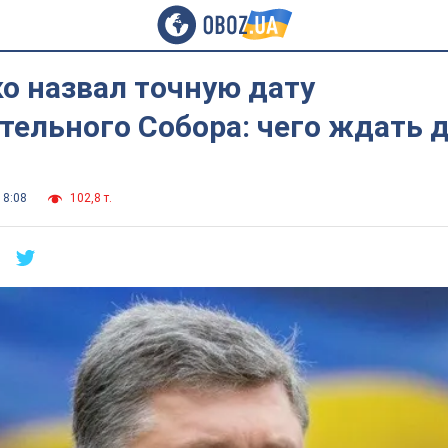
о назвал точную дату
тельного Собора: чего ждать 
18:08
102,8 т.