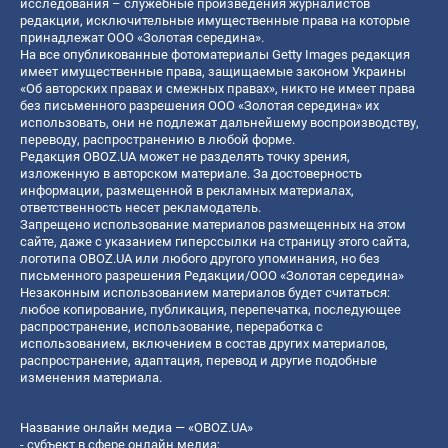
исследования – служебные произведения журналистов
редакции, исключительные имущественные права на которые
принадлежат ООО «Золотая середина».
На все опубликованные фотоматериалы Getty Images редакция
имеет имущественные права, защищаемые законом Украины
«Об авторских правах и смежных правах», никто не имеет права
без письменного разрешения ООО «Золотая середина» их
использовать, они не подлежат дальнейшему воспроизводству,
переводу, распространению в любой форме.
Редакция OBOZ.UA может не разделять точку зрения,
изложенную в авторском материале. За достоверность
информации, размещенной в рекламных материалах,
ответственность несет рекламодатель.
Запрещено использование материалов размещенных на этом
сайте, даже с указанием гиперссылки на страницу этого сайта,
логотипа OBOZ.UA или любого другого упоминания, но без
письменного разрешения Редакции/ООО «Золотая середина»
Незаконным использованием материалов будет считаться:
любое копирование, публикация, перепечатка, последующее
распространение, использование, переработка с
использованием, включением в состав других материалов,
распространение, адаптация, перевод и другие подобные
изменения материала.
Название онлайн медиа — «OBOZ.UA»
- субъект в сфере онлайн медиа;