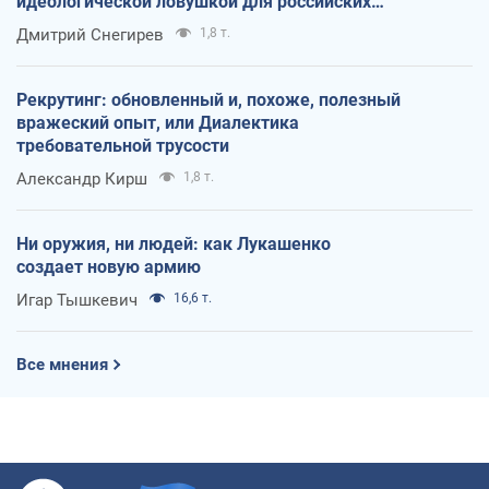
идеологической ловушкой для российских
оккупантов
Дмитрий Снегирев
1,8 т.
Рекрутинг: обновленный и, похоже, полезный
вражеский опыт, или Диалектика
требовательной трусости
Александр Кирш
1,8 т.
Ни оружия, ни людей: как Лукашенко
создает новую армию
Игар Тышкевич
16,6 т.
Все мнения