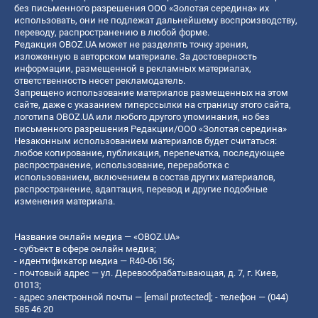
без письменного разрешения ООО «Золотая середина» их
использовать, они не подлежат дальнейшему воспроизводству,
переводу, распространению в любой форме.
Редакция OBOZ.UA может не разделять точку зрения,
изложенную в авторском материале. За достоверность
информации, размещенной в рекламных материалах,
ответственность несет рекламодатель.
Запрещено использование материалов размещенных на этом
сайте, даже с указанием гиперссылки на страницу этого сайта,
логотипа OBOZ.UA или любого другого упоминания, но без
письменного разрешения Редакции/ООО «Золотая середина»
Незаконным использованием материалов будет считаться:
любое копирование, публикация, перепечатка, последующее
распространение, использование, переработка с
использованием, включением в состав других материалов,
распространение, адаптация, перевод и другие подобные
изменения материала.
Название онлайн медиа — «OBOZ.UA»
- субъект в сфере онлайн медиа;
- идентификатор медиа — R40-06156;
- почтовый адрес — ул. Деревообрабатывающая, д. 7, г. Киев,
01013;
- адрес электронной почты —
[email protected]
; - телефон — (044)
585 46 20