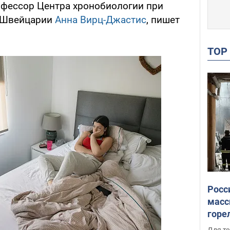
офессор Центра хронобиологии при
в Швейцарии
Анна Вирц-Джастис
, пишет
TO
Росс
масс
горе
есть
Для те