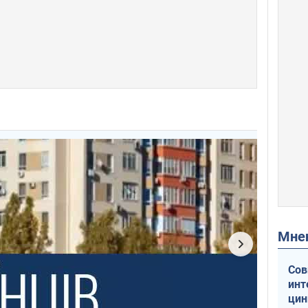
Мн
Сов
инт
цин