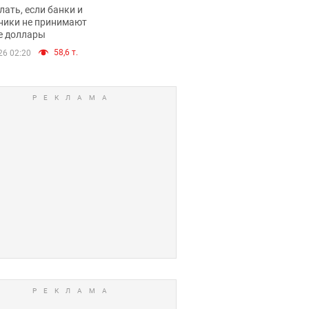
имают ли
лать, если банки и
нники и банки
ники не принимают
е доллары
е купюры
58,6 т.
26 02:20