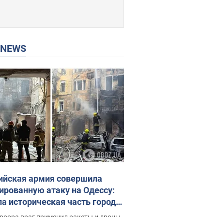
P NEWS
ийская армия совершила
ированную атаку на Одессу:
ла историческая часть города,
 пострадавшие. Фото и видео
ррора враг применил ракеты и дроны