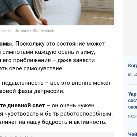
томы.
Поскольку это состояние может
 симпотами каждую осень и зиму,
 его приближения – даже завести
Ког
ать свое самочувствие.
Юрий
, подавленность – все это вполне может
первой фазы депрессии.
Укр
сос
те дневной свет
– он очень нужен
эко
бя чувствовать и быть работоспособным.
Ест
Вади
тун
лияет на нашу бодрость и активность.
Чей