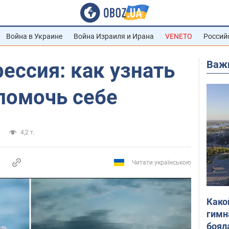
Война в Украине
Война Израиля и Ирана
VENETO
Россий
Важ
ессия: как узнать
помочь себе
4,2 т.
Читати українською
Како
гимн
боял