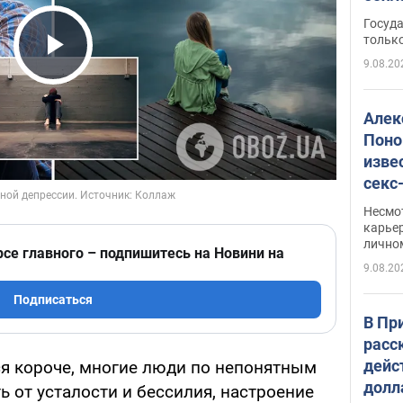
этом
Госуд
только
9.08.20
Play Video
Алек
Поно
изве
секс
как 
Несмо
карьер
лично
рсе главного – подпишитесь на Новини на
9.08.20
Подписаться
В Пр
расс
дейс
ся короче, многие люди по непонятным
долл
 от усталости и бессилия, настроение