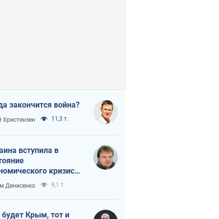
да закончится война?
11,3 т.
 Христензен
аина вступила в
тояние
номического кризиса.
ь ли свет в конце
9,1 т.
м Денисенко
неля?
 будет Крым, тот и