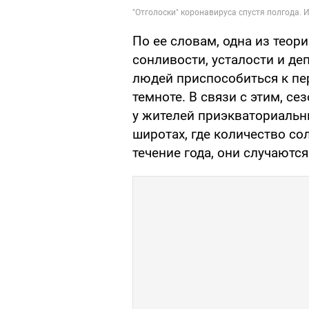
По ее словам, одна из теор
сонливости, усталости и д
людей приспособиться к пер
темноте. В связи с этим, с
у жителей приэкваториальн
широтах, где количество со
течение года, они случаютс