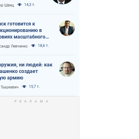
 тайный план
14,3 т.
ор Швец
мпа и Путина?
ск готовится к
кционированию в
овиях масштабного
нного кризиса
18,6 т.
сандр Левченко
оружия, ни людей: как
ашенко создает
ую армию
15,7 т.
 Тышкевич