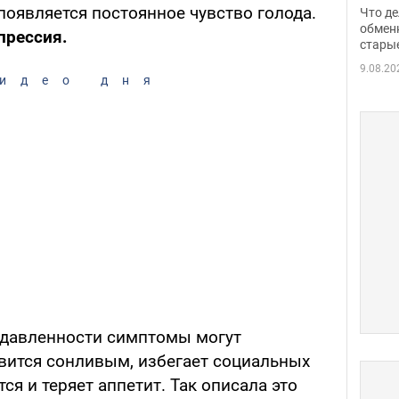
прин
появляется постоянное чувство голода.
Что де
обме
обмен
прессия.
стары
таки
9.08.20
идео дня
одавленности симптомы могут
овится сонливым, избегает социальных
ся и теряет аппетит. Так описала это