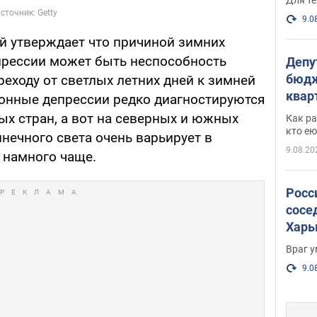
9.0
ий утверждает что причиной зимних
епрессии может быть неспособность
Депу
бюдж
еходу от светлых летних дней к зимней
кварт
езонные депрессии редко диагностируются
парл
ых стран, а вот на северных и южных
Как ра
и гд
кто ею
лнечного света очень варьирует в
9.08.20
я намного чаще.
Росс
сосе
Харь
пост
Враг 
9.0