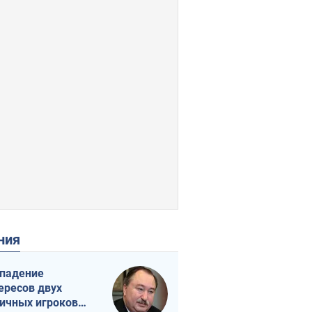
ения
падение
ересов двух
ичных игроков