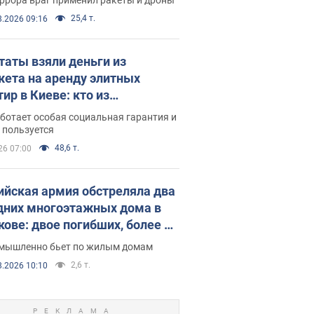
25,4 т.
8.2026 09:16
таты взяли деньги из
ета на аренду элитных
ир в Киеве: кто из
аментариев просил средства
ботает особая социальная гарантия и
е поселился
 пользуется
48,6 т.
26 07:00
ийская армия обстреляла два
дних многоэтажных дома в
кове: двое погибших, более 20
радавших
умышленно бьет по жилым домам
2,6 т.
8.2026 10:10