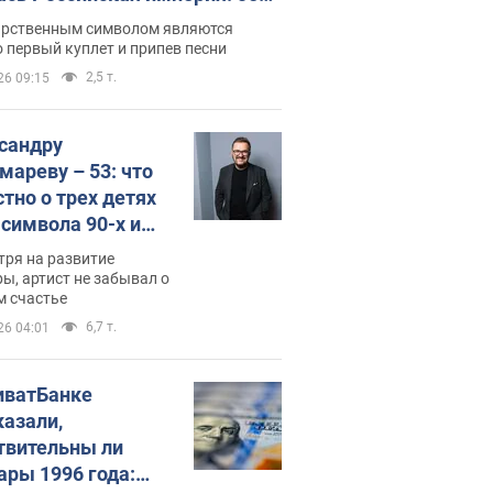
 не рассказывают в школе
арственным символом являются
 первый куплет и припев песни
2,5 т.
26 09:15
сандру
мареву – 53: что
стно о трех детях
-символа 90-х и
они выглядят
тря на развитие
ы, артист не забывал о
м счастье
6,7 т.
26 04:01
иватБанке
казали,
твительны ли
ары 1996 года: