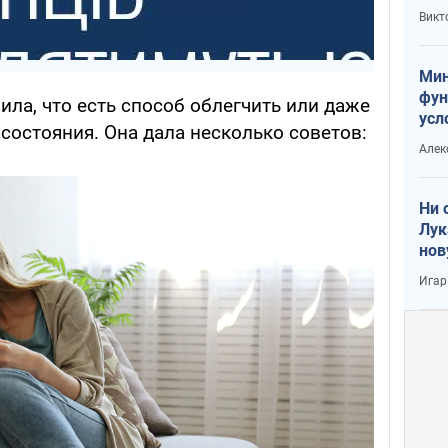
или
Викт
Тра
Мин
фун
ла, что есть способ облегчить или даже
усл
 состояния. Она дала несколько советов:
вое
Алек
Ни 
Лук
нов
Игар