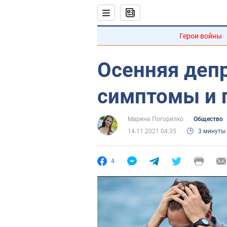
Герои войны
Осенняя депр
симптомы и 
Марина Погорилко
Общество
14.11.2021 04:35
3 минуты
4