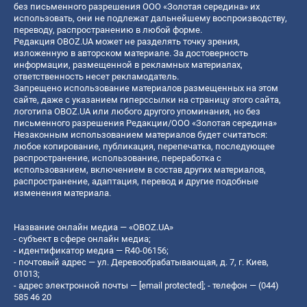
без письменного разрешения ООО «Золотая середина» их
использовать, они не подлежат дальнейшему воспроизводству,
переводу, распространению в любой форме.
Редакция OBOZ.UA может не разделять точку зрения,
изложенную в авторском материале. За достоверность
информации, размещенной в рекламных материалах,
ответственность несет рекламодатель.
Запрещено использование материалов размещенных на этом
сайте, даже с указанием гиперссылки на страницу этого сайта,
логотипа OBOZ.UA или любого другого упоминания, но без
письменного разрешения Редакции/ООО «Золотая середина»
Незаконным использованием материалов будет считаться:
любое копирование, публикация, перепечатка, последующее
распространение, использование, переработка с
использованием, включением в состав других материалов,
распространение, адаптация, перевод и другие подобные
изменения материала.
Название онлайн медиа — «OBOZ.UA»
- субъект в сфере онлайн медиа;
- идентификатор медиа — R40-06156;
- почтовый адрес — ул. Деревообрабатывающая, д. 7, г. Киев,
01013;
- адрес электронной почты —
[email protected]
; - телефон — (044)
585 46 20