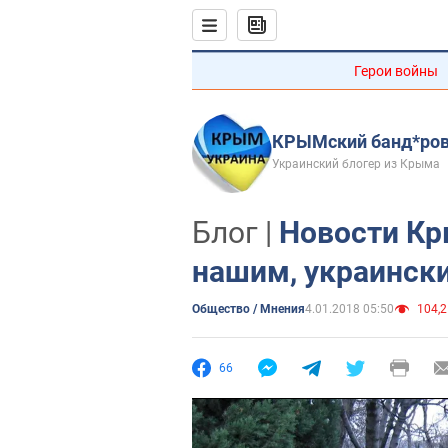
Герои войны
КРЫМский банд*ро
Украинский блогер из Крыма
Блог |
Новости Кр
нашим, украинск
Общество / Мнения
4.01.2018 05:50
104,2
66