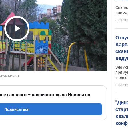
"агр
Сначал
внима
6.08.20
Play Video
Отпу
Карп
скан
вед
несп
Знаме
захе
пряму
и расс
6.08.20
рсе главного – подпишитесь на Новини на
"Дин
стар
Подписаться
квал
конф