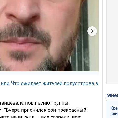
 или Что ожидает жителей полуострова в
Мн
 танцевала под песню группы
Кре
м: “Вчера приснился сон прекрасный:
вой
кто не выжил — все сгорели, все: