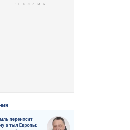
ения
мль переносит
ну в тыл Европы: