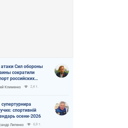
 атаки Сил обороны
аины сократили
порт российских
тепродуктов
2,4 т.
ей Клименко
 супертурнира
учих: спортивній
ендарь осени-2026
6,9 т.
сандр Липенко