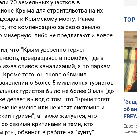
али 70 земельных участков в
йоне Крыма для строительства на их
дходов к Крымскому мосту. Ранее
TO
то, что компенсацию за свою землю
о мизерную, либо не предлагают и вовсе
ил, что “Крым уверенно теряет
ность, превращаясь в помойку, где в
 из-за сливов канализаций, а по паркам
 Кроме того, он снова обвинил
 заявлений о более 5 миллионах туристов
еальных туристов было не более 3 млн (до
же делает вывод о том, что “Крым топят
"Защ
ые не умеют или не хотят системно и
об а
ий туризм”, а также жалуется, что
FREY
подд
со своими критиками и теми, кто
Европ
 рты, обвиняя в работе на “хунту”
совме