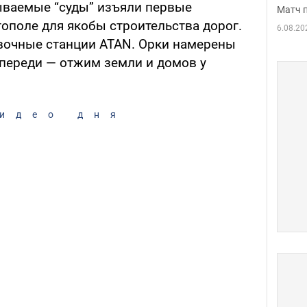
зываемые “суды” изъяли первые
Матч 
ополе для якобы строительства дорог.
6.08.20
вочные станции ATAN. Орки намерены
Впереди — отжим земли и домов у
идео дня