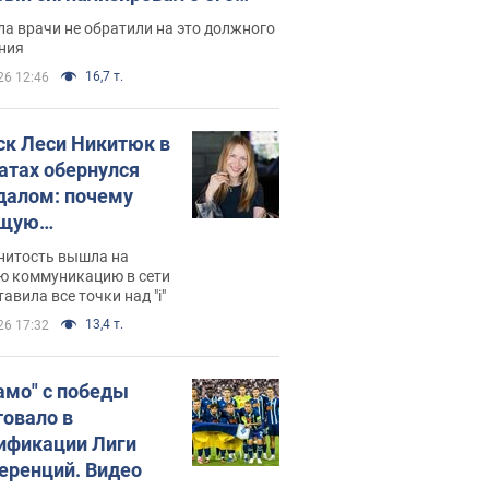
ессивном" раке
а врачи не обратили на это должного
ния
16,7 т.
26 12:46
ск Леси Никитюк в
атах обернулся
далом: почему
ущую
раведливо
нитость вышла на
йтили
ю коммуникацию в сети
тавила все точки над "i"
13,4 т.
26 17:32
амо" с победы
товало в
ификации Лиги
еренций. Видео