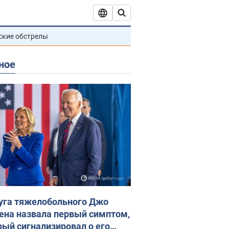
ские обстрелы
ное
уга тяжелобольного Джо
ена назвала первый симптом,
рый сигнализировал о его