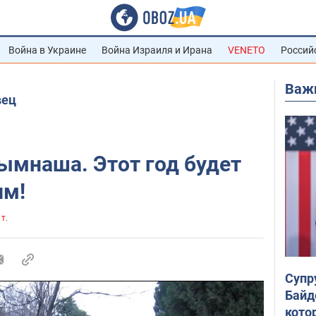
Война в Украине
Война Израиля и Ирана
VENETO
Россий
Важ
вец
ымнаша. Этот год будет
им!
 т.
Супр
Байд
кото