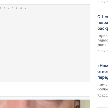
6.08.20
С 1 
повы
раск
Однов
педаг
увелич
7.08.20
«Нам
отве
пере
Patri
Амери
боепр
7.08.20