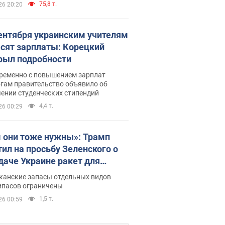
75,8 т.
26 20:20
сентября украинским учителям
сят зарплаты: Корецкий
рыл подробности
ременно с повышением зарплат
огам правительство объявило об
ении студенческих стипендий
4,4 т.
26 00:29
 они тоже нужны»: Трамп
тил на просьбу Зеленского о
даче Украине ракет для
ot
канские запасы отдельных видов
ипасов ограничены
1,5 т.
26 00:59