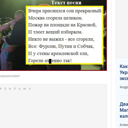
Как
Укр
экс
неф
Андр
Два
Маг
кал
Алек