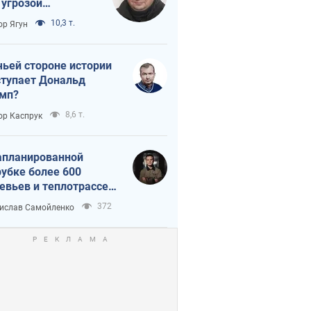
 угрозой
тическая
10,3 т.
ор Ягун
истика
чьей стороне истории
тупает Дональд
мп?
8,6 т.
ор Каспрук
апланированной
убке более 600
евьев и теплотрассе:
 происходит на
372
ислав Самойленко
емках в Киеве