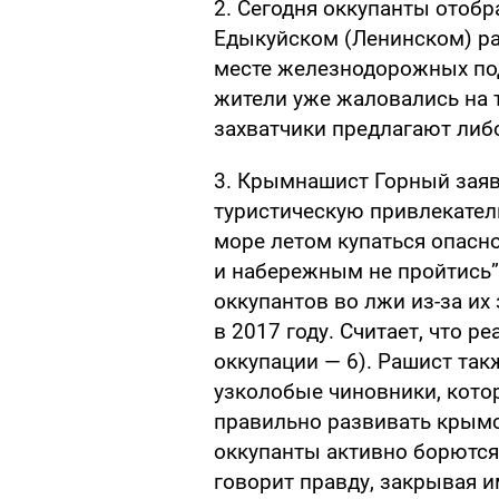
2. Сегодня оккупанты отобр
Едыкуйском (Ленинском) ра
месте железнодорожных по
жители уже жаловались на 
захватчики предлагают либ
3. Крымнашист Горный заяв
туристическую привлекатель
море летом купаться опасно
и набережным не пройтись”.
оккупантов во лжи из-за их
в 2017 году. Считает, что р
оккупации — 6). Рашист так
узколобые чиновники, котор
правильно развивать крымск
оккупанты активно борются 
говорит правду, закрывая им