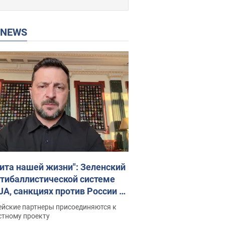
P NEWS
ита нашей жизни": Зеленский
нтибаллистической системе
JA, санкциях против России и
ержке аграриев. Видео
ейские партнеры присоединяются к
стному проекту