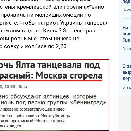
под
у стены кремлевской ели горели ах*енно
кри
Викт
лог
е проявила ни малейших эмоций по
вляете, чтобы патриот Украины танцевал
На 
осылом в адрес Киева? Это ещё раз
выс
и они ровным счётом ничего не
Тра
 совку и колбасе по 2,20
Викт
О з
выр
дер
что
Влад
Тер