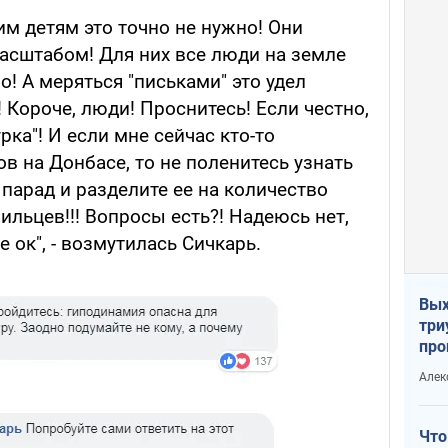
им детям это точно не нужно! Они
сштабом! Для них все люди на земле
о! А меряться "письками" это удел
 Короче, люди! Проснитесь! Если честно,
урка"! И если мне сейчас кто-то
в на Донбасе, то не поленитесь узнать
 парад и разделите ее на количество
ильцев!!! Вопросы есть?! Надеюсь нет,
е ок", - возмутилась Сичкарь.
Вых
три
про
хок
Алек
Что