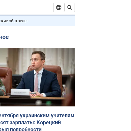
ские обстрелы
ное
сентября украинским учителям
сят зарплаты: Корецкий
рыл подробности