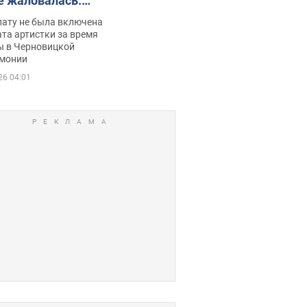
е жаловалась:
ько получала
лату не была включена
ца
та артистки за время
ы в Черновицкой
монии
26 04:01