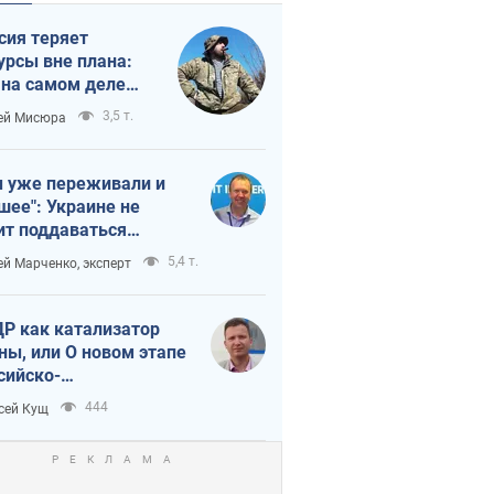
сия теряет
урсы вне плана:
 на самом деле
тует темп войны
3,5 т.
ей Мисюра
 уже переживали и
шее": Украине не
ит поддаваться
аянию из-за
5,4 т.
ей Марченко, эксперт
етного террора
Р как катализатор
ны, или О новом этапе
сийско-
ерокорейского союза
444
сей Кущ