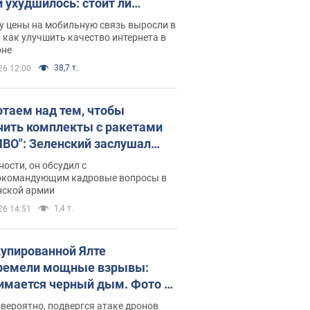
и ухудшилось: стоит ли
ваться на цены
у цены на мобильную связь выросли в
 как улучшить качество интернета в
оне
38,7 т.
26 12:00
отаем над тем, чтобы
чить комплекты с ракетами
ПВО": Зеленский заслушал
ад Драпатого и объявил о
ности, он обсудил с
х мерах
окомандующим кадровые вопросы в
нской армии
1,4 т.
26 14:51
купированной Ялте
ремели мощные взрывы:
имается черный дым. Фото и
о
 вероятно, подвергся атаке дронов