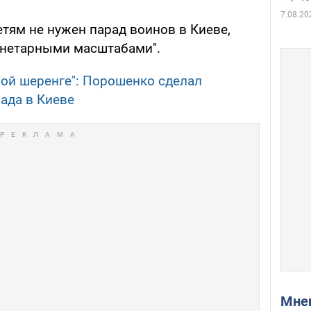
7.08.20
детям не нужен парад воинов в Киеве,
анетарными масштабами".
дной шеренге": Порошенко сделал
ада в Киеве
Мн