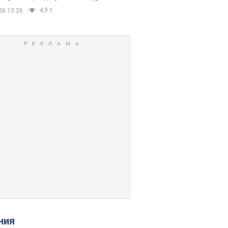
4,9 т.
26 13:26
ения