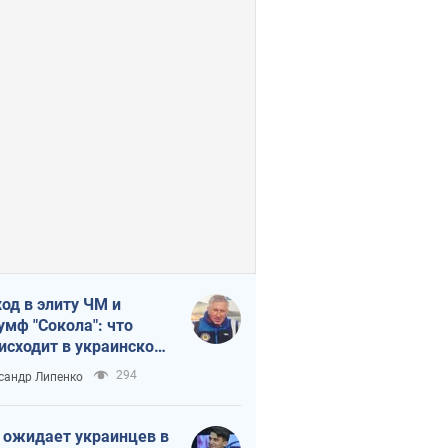
од в элиту ЧМ и
умф "Сокола": что
исходит в украинском
кее
294
сандр Липенко
 ожидает украинцев в