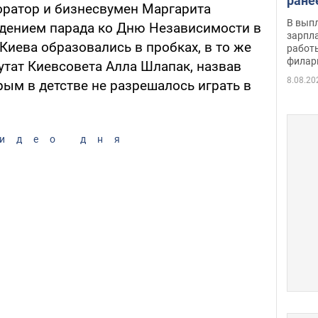
ране
оратор и бизнесвумен Маргарита
скол
В вып
дением парада ко Дню Независимости в
певи
зарпла
 Киева образовались в пробках, в то же
работ
филар
утат Киевсовета Алла Шлапак, назвав
8.08.20
ым в детстве не разрешалось играть в
идео дня