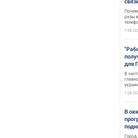
связ
жало
Почем
разы и
телеф
7.08.20
"Раб
полу
для 
докл
В част
новы
главн
украи
7.08.20
В ок
прог
подн
виде
Город,