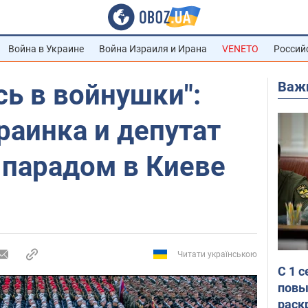
Война в Украине
Война Израиля и Ирана
VENETO
Россий
Важ
сь в войнушки":
раинка и депутат
 парадом в Киеве
Читати українською
С 1 
повы
раск