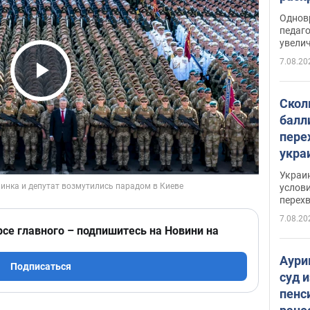
Однов
педаг
увелич
7.08.20
Play Video
Скол
балл
пере
укра
июле
Украи
назв
услови
перех
7.08.20
рсе главного – подпишитесь на Новини на
Аури
Подписаться
суд 
пенс