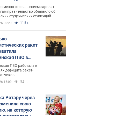
ременно с повышением зарплат
огам правительство объявило об
ении студенческих стипендий
11,5 т.
26 00:29
ько
истических ракет
хватила
инская ПВО в
: в Минобороны
нская ПВО работала в
али цифру
ях дефицита ракет-
ватчиков
5,2 т.
26 15:09
ка Ротару через
изменила свою
ию, на которую