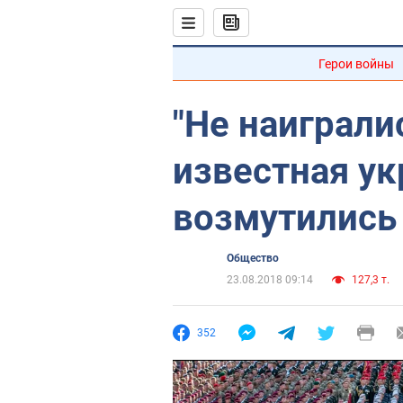
Герои войны
"Не наиграли
известная ук
возмутились
Общество
23.08.2018 09:14
127,3 т.
352