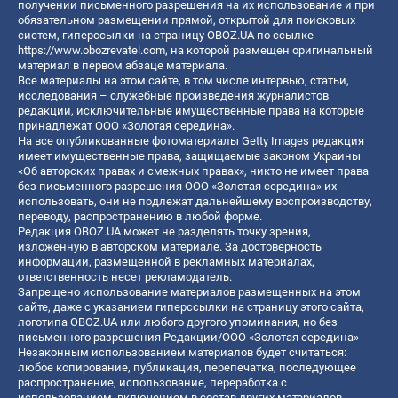
получении письменного разрешения на их использование и при
обязательном размещении прямой, открытой для поисковых
систем, гиперссылки на страницу OBOZ.UA по ссылке
https://www.obozrevatel.com
, на которой размещен оригинальный
материал в первом абзаце материала.
Все материалы на этом сайте, в том числе интервью, статьи,
исследования – служебные произведения журналистов
редакции, исключительные имущественные права на которые
принадлежат ООО «Золотая середина».
На все опубликованные фотоматериалы Getty Images редакция
имеет имущественные права, защищаемые законом Украины
«Об авторских правах и смежных правах», никто не имеет права
без письменного разрешения ООО «Золотая середина» их
использовать, они не подлежат дальнейшему воспроизводству,
переводу, распространению в любой форме.
Редакция OBOZ.UA может не разделять точку зрения,
изложенную в авторском материале. За достоверность
информации, размещенной в рекламных материалах,
ответственность несет рекламодатель.
Запрещено использование материалов размещенных на этом
сайте, даже с указанием гиперссылки на страницу этого сайта,
логотипа OBOZ.UA или любого другого упоминания, но без
письменного разрешения Редакции/ООО «Золотая середина»
Незаконным использованием материалов будет считаться:
любое копирование, публикация, перепечатка, последующее
распространение, использование, переработка с
использованием, включением в состав других материалов,