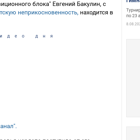
гимн
иционного блока" Евгений Бакулин, с
офиц
Турнир
атскую неприкосновенность,
находится в
на ч
по 23 
осно
8.08.20
идео дня
анал".