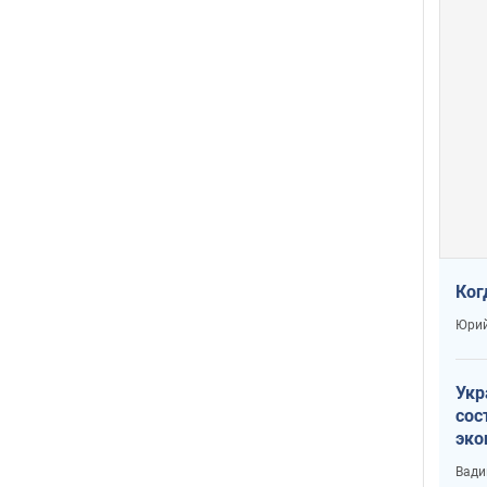
Ког
Юрий
Укр
сос
эко
Ест
Вади
тун