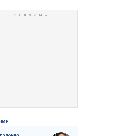
ения
падение