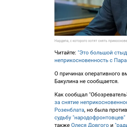
Читайте:
"Это большой стыд
неприкосновенность с Пар
О причинах оперативного в
Бакулина не сообщается.
Как сообщал "Обозреватель"
за снятие неприкосновенно
Розенблата
, но была против
судьбу "народофронтовцев"
также
Олеся Довгого
и
"рад