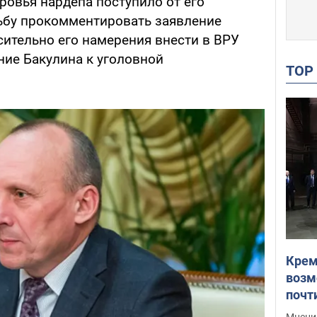
ровья нардепа поступило от его
ьбу прокомментировать заявление
сительно его намерения внести в ВРУ
ние Бакулина к уголовной
TO
Крем
возм
почт
Укра
Мнение