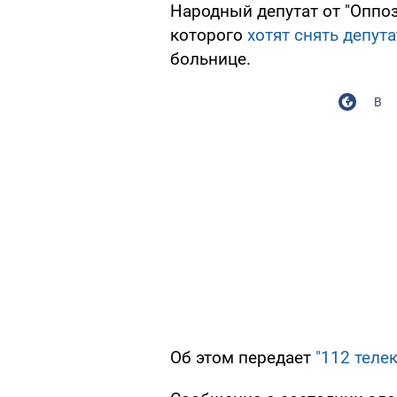
Народный депутат от "Оппоз
которого
хотят снять депут
больнице.
В
Об этом передает
"112 телек