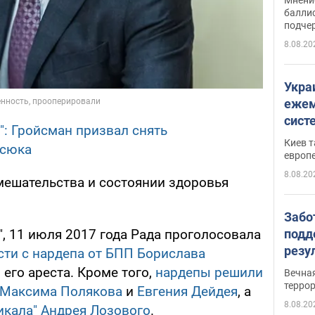
баллис
подче
8.08.20
Укра
ежем
сист
": Гройсман призвал снять
Зеле
Киев т
асюка
европ
8.08.20
мешательства и состоянии здоровья
Забо
подд
, 11 июля 2017 года Рада проголосовала
резу
сти с нардепа от БПП Борислава
обла
 его ареста. Кроме того,
нардепы решили
Вечна
киев
терро
 Максима Полякова
и
Евгения Дейдея
, а
8.08.20
икала" Андрея Лозового
.