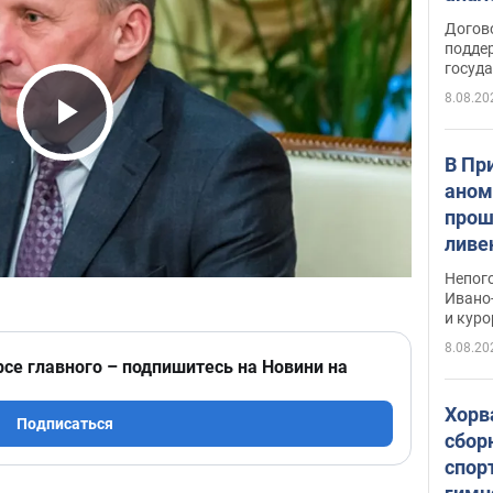
Догов
поддер
госуд
8.08.20
Play Video
В Пр
аном
прош
ливе
прев
Непог
Виде
Ивано
и кур
8.08.20
рсе главного – подпишитесь на Новини на
Хорв
Подписаться
сбор
спор