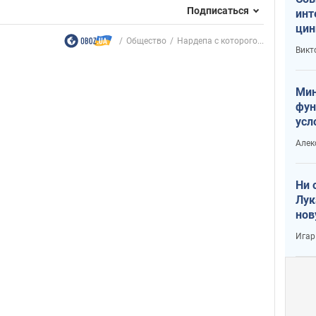
Подписаться
инт
цин
Общество
Нардепа с которого...
или
Викт
Тра
Мин
фун
усл
вое
Алек
Ни 
Лук
нов
Игар