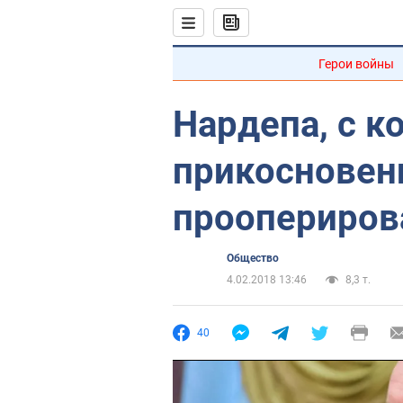
Герои войны
Нардепа, с к
прикосновен
проопериров
Общество
4.02.2018 13:46
8,3 т.
40