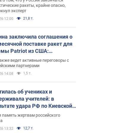
тические ракеты, крайне опасно,
ркнул эксперт
21,8 т.
26 12:00
ина заключила соглашения о
есячной поставке ракет для
емы Patriot из США:
нский раскрыл подробности
акже ведет активные переговоры с
ейскими партнерами
1,5 т.
26 14:08
тилась об учениках и
ерживала учителей: в
льтате удара РФ по Киевской
сти погибли директор
я память жертвам российского
ского лицея, её муж и внук
ра
12,7 т.
26 13:32