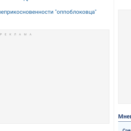
неприкосновенности "оппоблоковца"
Мн
Сов