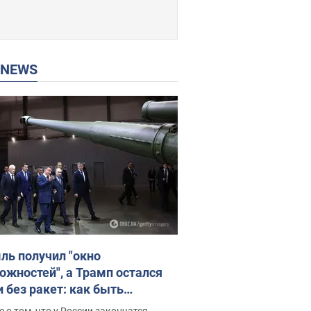
P NEWS
ль получил "окно
ожностей", а Трамп остался
и без ракет: как быть
ине? Интервью с Мельником
 о том, что у России закончатся