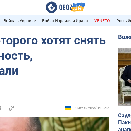
Война в Украине
Война Израиля и Ирана
VENETO
Россий
Важ
оторого хотят снять
ность,
али
Читати українською
Сауд
Паки
анал