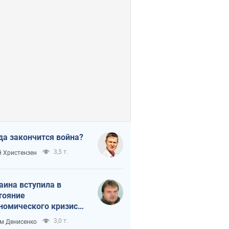
да закончится война?
3,5 т.
 Христензен
аина вступила в
тояние
номического кризиса.
ь ли свет в конце
3,0 т.
м Денисенко
неля?