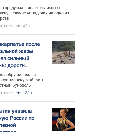
ор предусматривает взаимную
жку в случае нападения на одно из
арств
4,8 т.
26 00:22
икарпатье после
альной жары
ел сильный
нь: дороги
ратились в реки.
ода обрушилась на
о
-Франковскую область
ортный Буковель
12,1 т.
26 09:27
атия унизила
ную России по
тивной