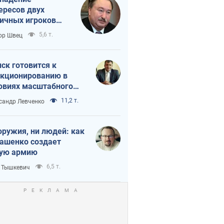
ересов двух
ичных игроков
 тайный план
5,6 т.
ор Швец
мпа и Путина?
ск готовится к
кционированию в
овиях масштабного
нного кризиса
11,2 т.
сандр Левченко
оружия, ни людей: как
ашенко создает
ую армию
6,5 т.
 Тышкевич