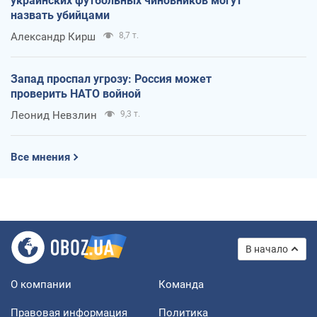
украинских футбольных чиновников могут
назвать убийцами
Александр Кирш
8,7 т.
Запад проспал угрозу: Россия может
проверить НАТО войной
Леонид Невзлин
9,3 т.
Все мнения
В начало
О компании
Команда
Правовая информация
Политика