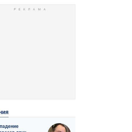
ения
падение