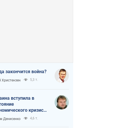
да закончится война?
5,3 т.
 Христензен
аина вступила в
тояние
номического кризиса.
ь ли свет в конце
4,6 т.
м Денисенко
неля?