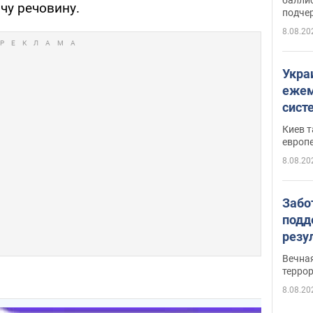
ючу речовину.
подче
8.08.20
Укра
ежем
сист
Зеле
Киев т
европ
8.08.20
Забо
подд
резу
обла
Вечна
киев
терро
8.08.20