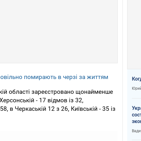
овільно помирають в черзі за життям
Ког
Юрий
ькій області зареєстровано щонайменше
 Херсонській - 17 відмов із 32,
Укр
8, в Черкаській 12 з 26, Київській - 35 із
сос
эко
Ест
Вади
тун