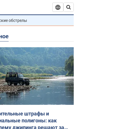
ские обстрелы
ное
ительные штрафы и
иальные полигоны: как
лему джипинга решают за