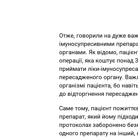
Отже, говорили на дуже важ
імуносупресивними препара
органами. Як відомо, пацієн
операції, яка коштує понад
приймати ліки-імуносупрес
пересадженого органу. Важл
організмі пацієнта, бо наві
до відторгнення пересаджен
Саме тому, пацієнт пожиттє
препарат, який йому підход
протоколах заборонено без
одного препарату на інший, 