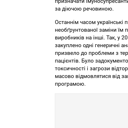
призначати імуносупресант
за діючою речовиною.
Останнім часом українські 
необґрунтованої заміни їм п
виробників на інші. Так, у 
закуплено одні генеричні ана
призвело до проблеми з те
пацієнтів. Було задокумент
токсичності і загрози відто
масово відмовлятися від з
програмою.