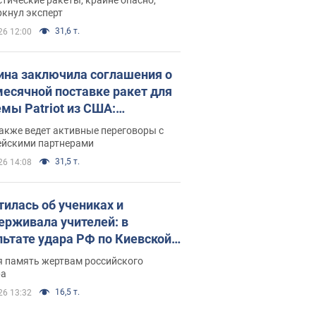
ркнул эксперт
31,6 т.
26 12:00
ина заключила соглашения о
есячной поставке ракет для
емы Patriot из США:
нский раскрыл подробности
акже ведет активные переговоры с
ейскими партнерами
31,5 т.
26 14:08
тилась об учениках и
ерживала учителей: в
льтате удара РФ по Киевской
сти погибли директор
я память жертвам российского
ского лицея, её муж и внук
ра
16,5 т.
26 13:32