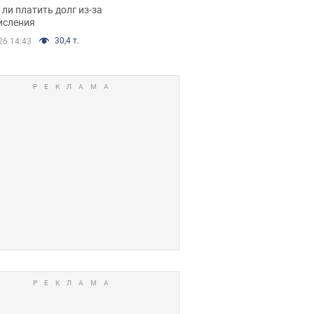
я вынес
ли платить долг из-за
иданное решение
исления
30,4 т.
26 14:43