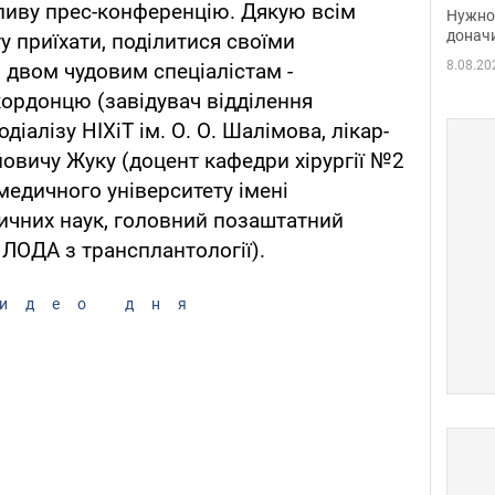
судь
ливу прес-конференцію. Дякую всім
Нужно 
неож
донач
у приїхати, поділитися своїми
8.08.20
двом чудовим спеціалістам -
ордонцю (завідувач відділення
діалізу НІХіТ ім. О. О. Шалімова, лікар-
йовичу Жуку (доцент кафедри хірургії №2
медичного університету імені
ичних наук, головний позаштатний
 ЛОДА з трансплантології).
идео дня