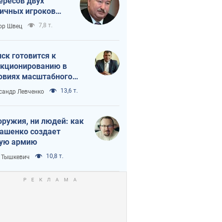
ересов двух
ичных игроков
 тайный план
7,8 т.
ор Швец
мпа и Путина?
ск готовится к
кционированию в
овиях масштабного
нного кризиса
13,6 т.
сандр Левченко
оружия, ни людей: как
ашенко создает
ую армию
10,8 т.
 Тышкевич