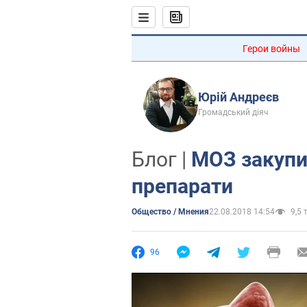
Герои войны
Юрій Андреєв
Громадський діяч
Блог |
МОЗ закупив
препарати
Общество / Мнения
22.08.2018 14:54
9,5 т
96