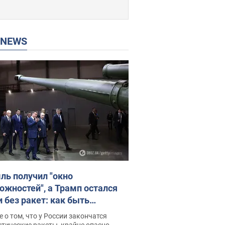
P NEWS
ль получил "окно
ожностей", а Трамп остался
и без ракет: как быть
ине? Интервью с Мельником
 о том, что у России закончатся
тические ракеты, крайне опасно,