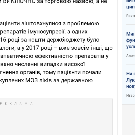
инт
и ВИКЛЮЧНО за торговою назвою, а не
цин
или
Викт
Тра
пацієнти зіштовхнулися з проблемою
репаратів імуносупресії, з одних
Мин
2016 році за кошти держбюджету було
фун
усл
логи, а у 2017 році – вже зовсім інші, що
вое
рапевтичною ефективністю препаратів у
Алек
овано численні випадки високої
ргнення органів, тому пацієнти почали
Ни 
акуплених МОЗ ліків за державною
Лук
нов
Игар