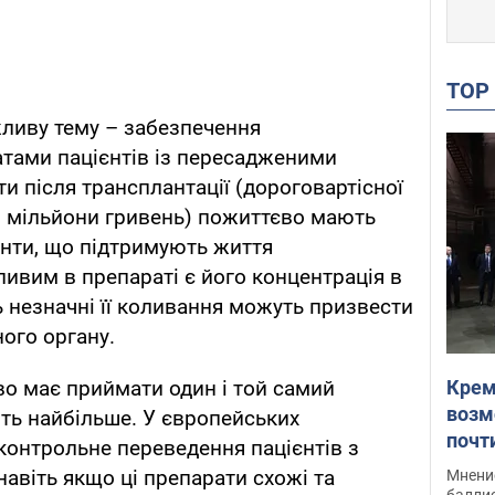
TO
ливу тему – забезпечення
тами пацієнтів із пересадженими
ти після трансплантації (дороговартісної
 3 мільйони гривень) пожиттєво мають
анти, що підтримують життя
ивим в препараті є його концентрація в
ть незначні її коливання можуть призвести
ого органу.
Крем
во має приймати один і той самий
возм
ить найбільше. У європейських
почт
контрольне переведення пацієнтів з
Укра
навіть якщо ці препарати схожі та
Мнение
баллис