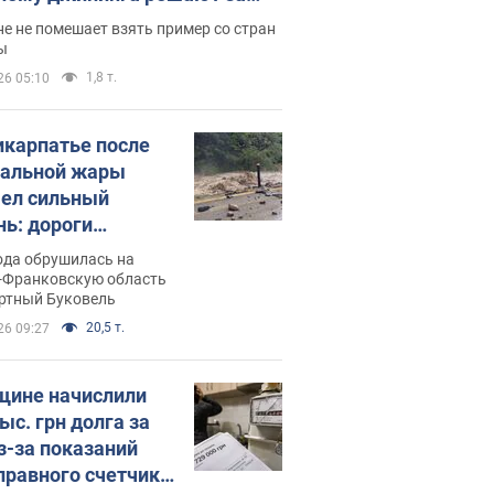
ицей
е не помешает взять пример со стран
ы
1,8 т.
26 05:10
икарпатье после
альной жары
ел сильный
нь: дороги
ратились в реки.
ода обрушилась на
о
-Франковскую область
ортный Буковель
20,5 т.
26 09:27
ине начислили
ыс. грн долга за
из-за показаний
правного счетчика: