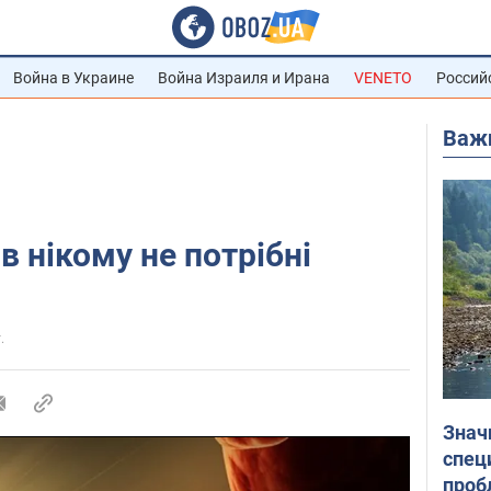
Война в Украине
Война Израиля и Ирана
VENETO
Россий
Важ
 нікому не потрібні
.
Знач
спец
проб