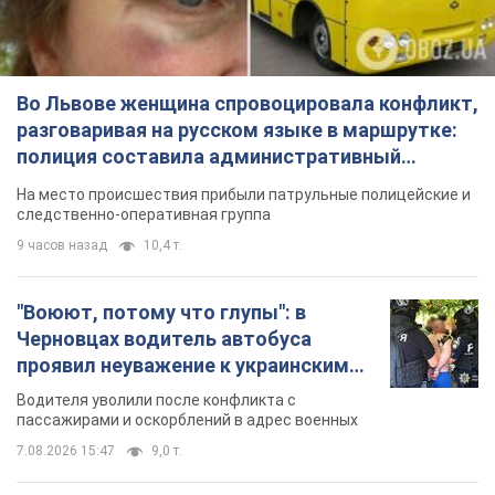
Во Львове женщина спровоцировала конфликт,
разговаривая на русском языке в маршрутке:
полиция составила административный
протокол. Видео
На место происшествия прибыли патрульные полицейские и
следственно-оперативная группа
9 часов назад
10,4 т.
"Воюют, потому что глупы": в
Черновцах водитель автобуса
проявил неуважение к украинским
военным и поплатился за это.
Водителя уволили после конфликта с
Видео
пассажирами и оскорблений в адрес военных
7.08.2026 15:47
9,0 т.