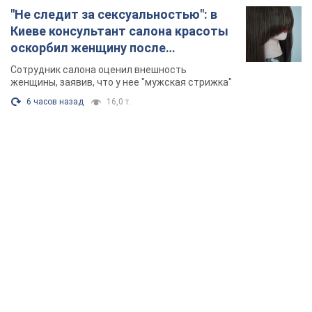
"Не следит за сексуальностью": в
Киеве консультант салона красоты
оскорбил женщину после
химиотерапии, разгорелся скандал.
Сотрудник салона оценил внешность
Фото
женщины, заявив, что у нее "мужская стрижка"
6 часов назад
16,0 т.